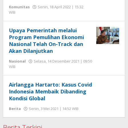
Komunitas
Senin, 18 April 2022 | 15:32
oleh
WIB
Hengki
Seprihadi
Upaya Pemerintah melalui
Program Pemulihan Ekonomi
Nasional Telah On-Track dan
Akan Dilanjutkan
Nasional
Selasa, 14 Desember 2021 | 09:50
oleh
WIB
Hengki
Seprihadi
Airlangga Hartarto: Kasus Covid
Indonesia Membaik Dibanding
Kondisi Global
oleh
Berita
Senin, 3 Mei 2021 | 14:52 WIB
Hengki
Seprihadi
Berita Terkini