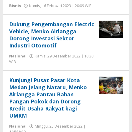
oleh
Bisnis
Kamis, 16 Februari 2023 | 20:09 WIB
Hengki
Seprihadi
Dukung Pengembangan Electric
Vehicle, Menko Airlangga
Dorong Investasi Sektor
Industri Otomotif
Nasional
Kamis, 29 Desember 2022 | 10:30
oleh
WIB
Hengki
Seprihadi
Kunjungi Pusat Pasar Kota
Medan Jelang Nataru, Menko
Airlangga Pantau Bahan
Pangan Pokok dan Dorong
Kredit Usaha Rakyat bagi
UMKM
Nasional
Minggu, 25 Desember 2022 |
oleh
14:58 WIB