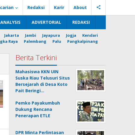
carian
Redaksi
Karir
About
ANALYSIS
ADVERTORIAL
REDAKSI
Jakarta
Jambi
Jayapura
Jogja
Kendari
gka Raya
Palembang
Palu
Pangkalpinang
Berita Terkini
Mahasiswa KKN UIN
Suska Riau Telusuri Situs
Bersejarah di Desa Koto
Pait Beringi…
Pemko Payakumbuh
Dukung Rencana
Penerapan ETLE
DPR Minta Perlintasan