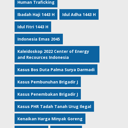
Human Traficking
Ibadah Haji 1443 H
Idul Adha 1443 H
Idul Fitri 1443 H
Indonesia Emas 2045
Kaleidoskop 2022 Center of Energy
and Recources Indonesia
Kasus Bos Duta Palma Surya Darmadi
Kasus Pembunuhan Brigadir J
Kasus Penembakan Brigadir J
Kasus PHR Tadah Tanah Urug Ilegal
Kenaikan Harga Minyak Goreng