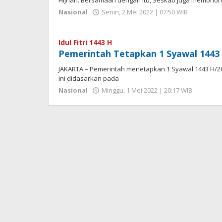
Hijriah. Bersamaan dengan itu, Seskab juga memoho
oleh
Nasional
Senin, 2 Mei 2022 | 07:50 WIB
Hengki
Seprihad
Idul Fitri 1443 H
Pemerintah Tetapkan 1 Syawal 1443 
JAKARTA – Pemerintah menetapkan 1 Syawal 1443 H/202
ini didasarkan pada
oleh
Nasional
Minggu, 1 Mei 2022 | 20:17 WIB
Hengki
Sepriha