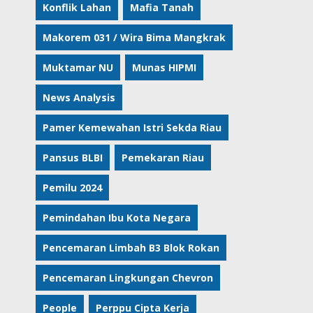
Konflik Lahan
Mafia Tanah
Makorem 031 / Wira Bima Mangkrak
Muktamar NU
Munas HIPMI
News Analysis
Pamer Kemewahan Istri Sekda Riau
Pansus BLBI
Pemekaran Riau
Pemilu 2024
Pemindahan Ibu Kota Negara
Pencemaran Limbah B3 Blok Rokan
Pencemaran Lingkungan Chevron
People
Perppu Cipta Kerja