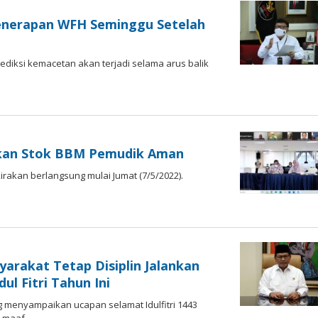
enerapan WFH Seminggu Setelah
rediksi kemacetan akan terjadi selama arus balik
i
tikan Stok BBM Pemudik Aman
rkirakan berlangsung mulai Jumat (7/5/2022).
i
rakat Tetap Disiplin Jalankan
l Fitri Tahun Ini
 menyampaikan ucapan selamat Idulfitri 1443