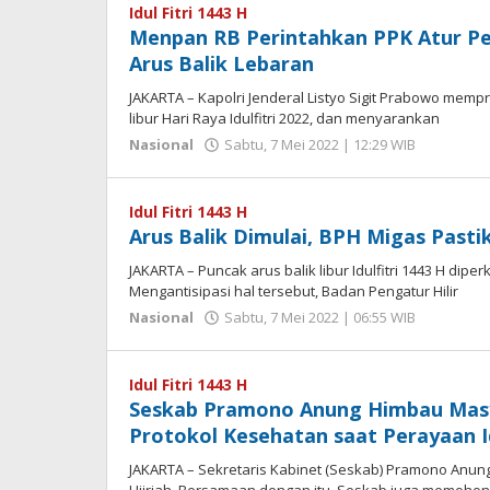
Idul Fitri 1443 H
Menpan RB Perintahkan PPK Atur P
Arus Balik Lebaran
JAKARTA – Kapolri Jenderal Listyo Sigit Prabowo memp
libur Hari Raya Idulfitri 2022, dan menyarankan
oleh
Nasional
Sabtu, 7 Mei 2022 | 12:29 WIB
Hengki
Seprihad
Idul Fitri 1443 H
Arus Balik Dimulai, BPH Migas Pas
JAKARTA – Puncak arus balik libur Idulfitri 1443 H dipe
Mengantisipasi hal tersebut, Badan Pengatur Hilir
oleh
Nasional
Sabtu, 7 Mei 2022 | 06:55 WIB
Hengki
Seprihad
Idul Fitri 1443 H
Seskab Pramono Anung Himbau Masya
Protokol Kesehatan saat Perayaan Idu
JAKARTA – Sekretaris Kabinet (Seskab) Pramono Anung