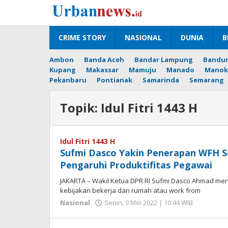
Lewati
ke
konten
CRIME STORY
NASIONAL
DUNIA
B
Ambon
Banda Aceh
Bandar Lampung
Bandu
Kupang
Makassar
Mamuju
Manado
Manok
Pekanbaru
Pontianak
Samarinda
Semarang
Topik:
Idul Fitri 1443 H
Idul Fitri 1443 H
Sufmi Dasco Yakin Penerapan WFH S
Pengaruhi Produktifitas Pegawai
JAKARTA – Wakil Ketua DPR RI Sufmi Dasco Ahmad m
kebijakan bekerja dari rumah atau work from
oleh
Nasional
Senin, 9 Mei 2022 | 10:44 WIB
Hengki
Seprihad