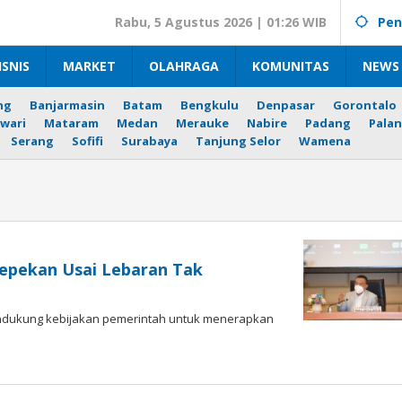
Rabu, 5 Agustus 2026 | 01:26 WIB
Pen
ISNIS
MARKET
OLAHRAGA
KOMUNITAS
NEWS 
ng
Banjarmasin
Batam
Bengkulu
Denpasar
Gorontalo
wari
Mataram
Medan
Merauke
Nabire
Padang
Palan
Serang
Sofifi
Surabaya
Tanjung Selor
Wamena
epekan Usai Lebaran Tak
endukung kebijakan pemerintah untuk menerapkan
i