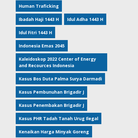
Human Traficking
Ibadah Haji 1443 H
Idul Adha 1443 H
Idul Fitri 1443 H
Indonesia Emas 2045
Kaleidoskop 2022 Center of Energy
and Recources Indonesia
Kasus Bos Duta Palma Surya Darmadi
Kasus Pembunuhan Brigadir J
Kasus Penembakan Brigadir J
Kasus PHR Tadah Tanah Urug Ilegal
Kenaikan Harga Minyak Goreng