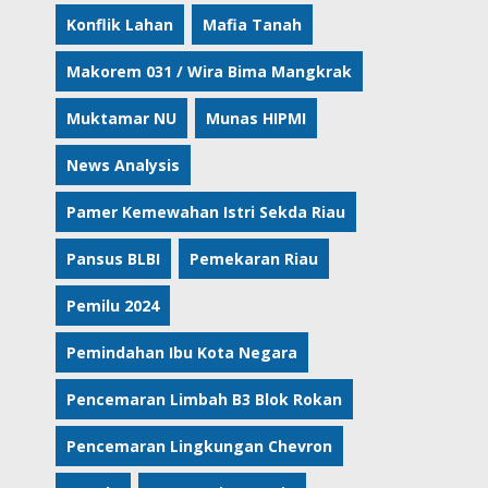
Konflik Lahan
Mafia Tanah
Makorem 031 / Wira Bima Mangkrak
Muktamar NU
Munas HIPMI
News Analysis
Pamer Kemewahan Istri Sekda Riau
Pansus BLBI
Pemekaran Riau
Pemilu 2024
Pemindahan Ibu Kota Negara
Pencemaran Limbah B3 Blok Rokan
Pencemaran Lingkungan Chevron