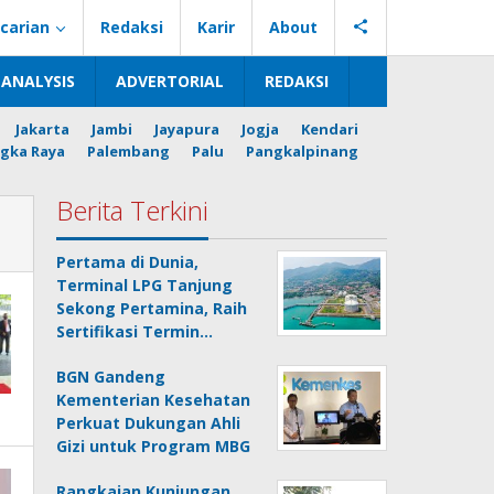
carian
Redaksi
Karir
About
ANALYSIS
ADVERTORIAL
REDAKSI
Jakarta
Jambi
Jayapura
Jogja
Kendari
gka Raya
Palembang
Palu
Pangkalpinang
Berita Terkini
Pertama di Dunia,
Terminal LPG Tanjung
Sekong Pertamina, Raih
Sertifikasi Termin…
BGN Gandeng
Kementerian Kesehatan
Perkuat Dukungan Ahli
Gizi untuk Program MBG
Rangkaian Kunjungan