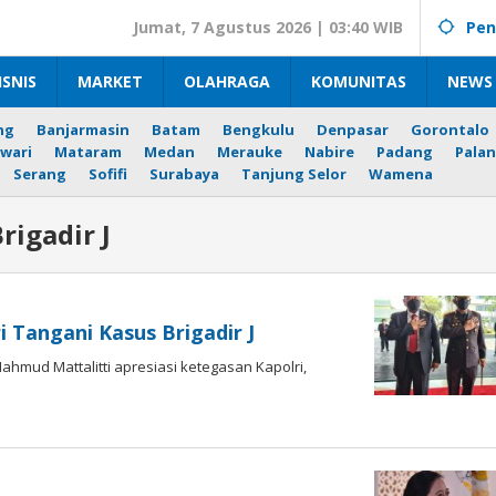
Jumat, 7 Agustus 2026 | 03:40 WIB
Pen
ISNIS
MARKET
OLAHRAGA
KOMUNITAS
NEWS 
ng
Banjarmasin
Batam
Bengkulu
Denpasar
Gorontalo
wari
Mataram
Medan
Merauke
Nabire
Padang
Palan
Serang
Sofifi
Surabaya
Tanjung Selor
Wamena
igadir J
i Tangani Kasus Brigadir J
hmud Mattalitti apresiasi ketegasan Kapolri,
h
gki
ihadi