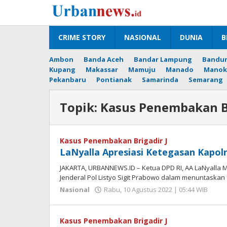
Lewati
ke
konten
CRIME STORY
NASIONAL
DUNIA
B
Ambon
Banda Aceh
Bandar Lampung
Bandu
Kupang
Makassar
Mamuju
Manado
Manok
Pekanbaru
Pontianak
Samarinda
Semarang
Topik:
Kasus Penembakan Br
Kasus Penembakan Brigadir J
LaNyalla Apresiasi Ketegasan Kapolr
JAKARTA, URBANNEWS.ID – Ketua DPD RI, AA LaNyalla Ma
Jenderal Pol Listyo Sigit Prabowo dalam menuntaskan
ole
Nasional
Rabu, 10 Agustus 2022 | 05:44 WIB
Hen
Sepr
Kasus Penembakan Brigadir J