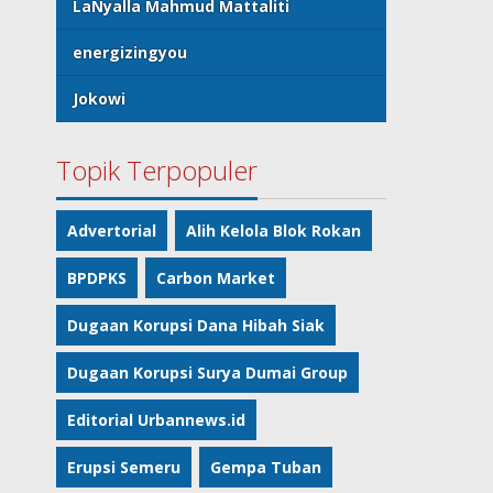
LaNyalla Mahmud Mattaliti
energizingyou
Jokowi
Topik Terpopuler
Advertorial
Alih Kelola Blok Rokan
BPDPKS
Carbon Market
Dugaan Korupsi Dana Hibah Siak
Dugaan Korupsi Surya Dumai Group
Editorial Urbannews.id
Erupsi Semeru
Gempa Tuban