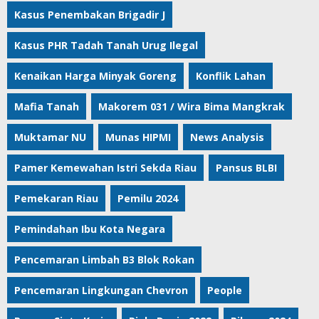
Kasus Penembakan Brigadir J
Kasus PHR Tadah Tanah Urug Ilegal
Kenaikan Harga Minyak Goreng
Konflik Lahan
Mafia Tanah
Makorem 031 / Wira Bima Mangkrak
Muktamar NU
Munas HIPMI
News Analysis
Pamer Kemewahan Istri Sekda Riau
Pansus BLBI
Pemekaran Riau
Pemilu 2024
Pemindahan Ibu Kota Negara
Pencemaran Limbah B3 Blok Rokan
Pencemaran Lingkungan Chevron
People