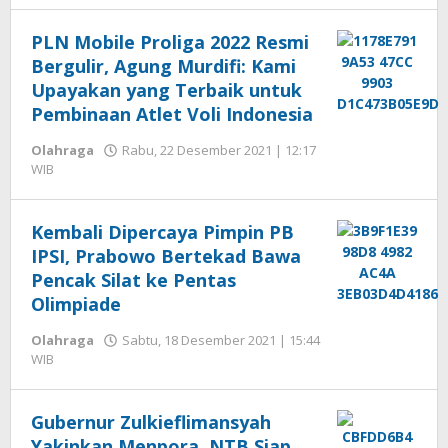
Seprihadi
PLN Mobile Proliga 2022 Resmi
Bergulir, Agung Murdifi: Kami
Upayakan yang Terbaik untuk
Pembinaan Atlet Voli Indonesia
Olahraga
Rabu, 22 Desember 2021 | 12:17
oleh
WIB
Hengki
Seprihadi
Kembali Dipercaya Pimpin PB
IPSI, Prabowo Bertekad Bawa
Pencak Silat ke Pentas
Olimpiade
Olahraga
Sabtu, 18 Desember 2021 | 15:44
oleh
WIB
Hengki
Seprihadi
Gubernur Zulkieflimansyah
Yakinkan Menpora, NTB Siap