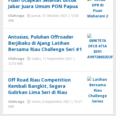
Puan Ucapkan Selamat untuk
Jabar Juara Umum PON Papua
Olahraga
Jumat, 15 Oktober 2021 | 13:03
oleh
WIB
Hengki
Seprihadi
Antusias, Puluhan Offroader
Berjibaku di Ajang Latihan
Bersama Riau Challenge Seri #1
Olahraga
Sabtu, 11 September 2021 |
oleh
12:53 WIB
Hengki
Seprihadi
Off Road Riau Competition
Kembali Bangkit, Segera
Gulirkan Lima Seri di Riau
Olahraga
Senin, 6 September 2021 | 15:37
oleh
WIB
Hengki
Seprihadi