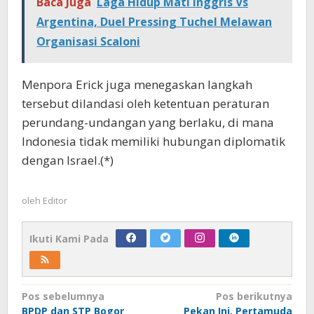
Baca Juga
Laga Hidup Mati Inggris Vs
Argentina, Duel Pressing Tuchel Melawan
Organisasi Scaloni
Menpora Erick juga menegaskan langkah
tersebut dilandasi oleh ketentuan peraturan
perundang-undangan yang berlaku, di mana
Indonesia tidak memiliki hubungan diplomatik
dengan Israel.(*)
oleh
Editor
Ikuti Kami Pada
Navigasi
Pos sebelumnya
Pos berikutnya
BPDP dan STP Bogor
Pekan Ini, Pertamuda