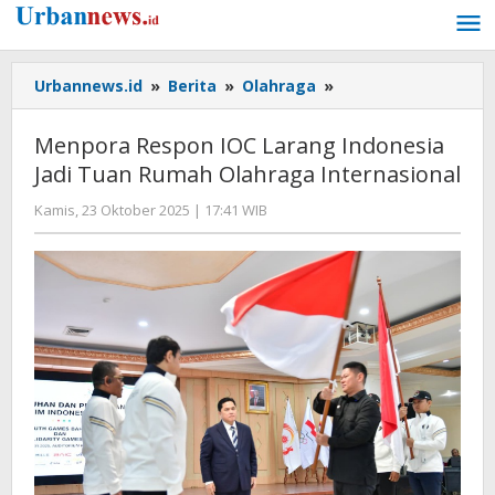
Lewati
ke
konten
Menpora
Urbannews.id
»
Berita
»
Olahraga
»
Respon
IOC
Menpora Respon IOC Larang Indonesia
Larang
Jadi Tuan Rumah Olahraga Internasional
Indonesia
Jadi
oleh
Kamis, 23 Oktober 2025 | 17:41 WIB
Tuan
Editor
Rumah
Olahraga
Internasional