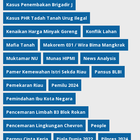
Kasus Penembakan Brigadir J
Kasus PHR Tadah Tanah Urug Ilegal
Kenaikan Harga Minyak Goreng
Konflik Lahan
Mafia Tanah
Makorem 031 / Wira Bima Mangkrak
Muktamar NU
Munas HIPMI
News Analysis
Pamer Kemewahan Istri Sekda Riau
Pansus BLBI
Pemekaran Riau
Pemilu 2024
Pemindahan Ibu Kota Negara
Pencemaran Limbah B3 Blok Rokan
Pencemaran Lingkungan Chevron
People
Perppu Cipta Kerja
Piala Dunia 2022
Pilpres 2024