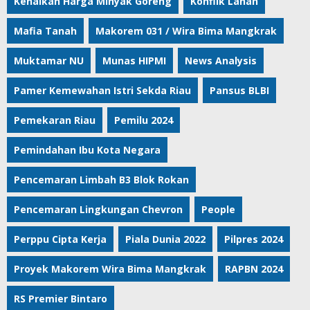
Kenaikan Harga Minyak Goreng
Konflik Lahan
Mafia Tanah
Makorem 031 / Wira Bima Mangkrak
Muktamar NU
Munas HIPMI
News Analysis
Pamer Kemewahan Istri Sekda Riau
Pansus BLBI
Pemekaran Riau
Pemilu 2024
Pemindahan Ibu Kota Negara
Pencemaran Limbah B3 Blok Rokan
Pencemaran Lingkungan Chevron
People
Perppu Cipta Kerja
Piala Dunia 2022
Pilpres 2024
Proyek Makorem Wira Bima Mangkrak
RAPBN 2024
RS Premier Bintaro