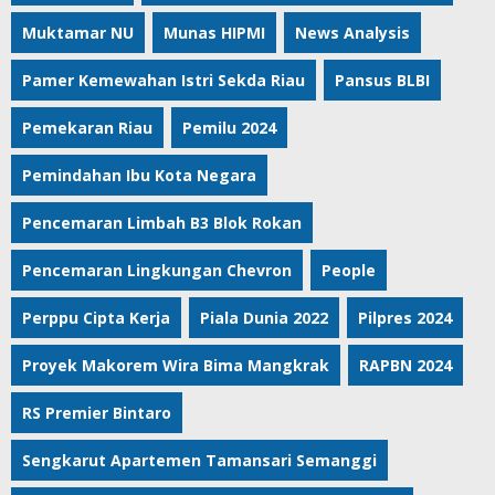
Muktamar NU
Munas HIPMI
News Analysis
Pamer Kemewahan Istri Sekda Riau
Pansus BLBI
Pemekaran Riau
Pemilu 2024
Pemindahan Ibu Kota Negara
Pencemaran Limbah B3 Blok Rokan
Pencemaran Lingkungan Chevron
People
Perppu Cipta Kerja
Piala Dunia 2022
Pilpres 2024
Proyek Makorem Wira Bima Mangkrak
RAPBN 2024
RS Premier Bintaro
Sengkarut Apartemen Tamansari Semanggi