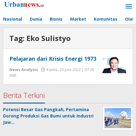
Lewati
ke
konten
Nasional
Dunia
Bisnis
Market
Komunitas
Olah
Tag:
Eko Sulistyo
Pelajaran dari Krisis Energi 1973
News Analysis
Kamis, 23 Juni 2022 | 07:36
oleh
WIB
Hengki
Seprihadi
Berita Terkini
Potensi Besar Gas Pangkah, Pertamina
Dorong Produksi Gas Bumi untuk Industri
Jaw…