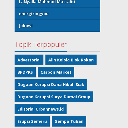
LaNyalla Mahmud Mattaliti
energizingyou
Jokowi
Topik Terpopuler
Advertorial
Alih Kelola Blok Rokan
BPDPKS
Carbon Market
Dugaan Korupsi Dana Hibah Siak
Dugaan Korupsi Surya Dumai Group
Editorial Urbannews.id
Erupsi Semeru
Gempa Tuban