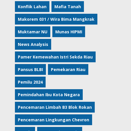
Konflik Lahan
Mafia Tanah
Makorem 031 / Wira Bima Mangkrak
Muktamar NU
Munas HIPMI
News Analysis
Pamer Kemewahan Istri Sekda Riau
Pansus BLBI
Pemekaran Riau
Pemilu 2024
Pemindahan Ibu Kota Negara
Pencemaran Limbah B3 Blok Rokan
Pencemaran Lingkungan Chevron