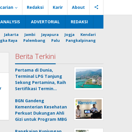
carian
Redaksi
Karir
About
ANALYSIS
ADVERTORIAL
REDAKSI
Jakarta
Jambi
Jayapura
Jogja
Kendari
gka Raya
Palembang
Palu
Pangkalpinang
Berita Terkini
Pertama di Dunia,
Terminal LPG Tanjung
Sekong Pertamina, Raih
Sertifikasi Termin…
BGN Gandeng
Kementerian Kesehatan
Perkuat Dukungan Ahli
Gizi untuk Program MBG
Rangkaian Kunjungan