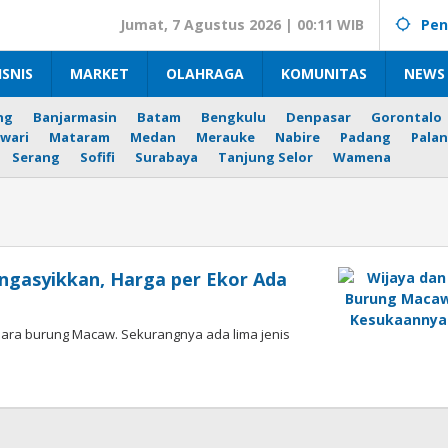
Jumat, 7 Agustus 2026 | 00:11 WIB
Pen
ISNIS
MARKET
OLAHRAGA
KOMUNITAS
NEWS 
ng
Banjarmasin
Batam
Bengkulu
Denpasar
Gorontalo
wari
Mataram
Medan
Merauke
Nabire
Padang
Palan
Serang
Sofifi
Surabaya
Tanjung Selor
Wamena
gasyikkan, Harga per Ekor Ada
ara burung Macaw. Sekurangnya ada lima jenis
ki
ihadi