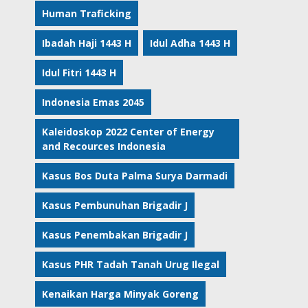
Human Traficking
Ibadah Haji 1443 H
Idul Adha 1443 H
Idul Fitri 1443 H
Indonesia Emas 2045
Kaleidoskop 2022 Center of Energy
and Recources Indonesia
Kasus Bos Duta Palma Surya Darmadi
Kasus Pembunuhan Brigadir J
Kasus Penembakan Brigadir J
Kasus PHR Tadah Tanah Urug Ilegal
Kenaikan Harga Minyak Goreng