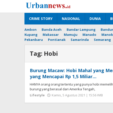
Lewati
ke
konten
CRIME STORY
NASIONAL
DUNIA
B
Ambon
Banda Aceh
Bandar Lampung
Bandu
Kupang
Makassar
Mamuju
Manado
Manok
Pekanbaru
Pontianak
Samarinda
Semarang
Tag:
Hobi
Burung Macaw: Hobi Mahal yang Men
yang Mencapai Rp 1,5 Miliar…
HANYA orang orang tertentu yang punya hobi memelih
burung yang berasal dari Amerika Tengah,
oleh
Lifestyle
Kamis, 5 Agustus 2021 | 15:56 WIB
Heng
Sepr