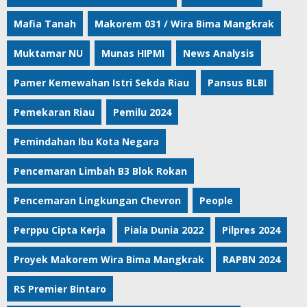
Mafia Tanah
Makorem 031 / Wira Bima Mangkrak
Muktamar NU
Munas HIPMI
News Analysis
Pamer Kemewahan Istri Sekda Riau
Pansus BLBI
Pemekaran Riau
Pemilu 2024
Pemindahan Ibu Kota Negara
Pencemaran Limbah B3 Blok Rokan
Pencemaran Lingkungan Chevron
People
Perppu Cipta Kerja
Piala Dunia 2022
Pilpres 2024
Proyek Makorem Wira Bima Mangkrak
RAPBN 2024
RS Premier Bintaro