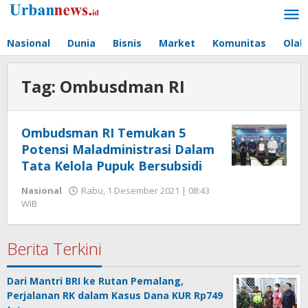
Lewati
ke
konten
Nasional
Dunia
Bisnis
Market
Komunitas
Olah
Tag:
Ombusdman RI
Ombudsman RI Temukan 5
Potensi Maladministrasi Dalam
Tata Kelola Pupuk Bersubsidi
Nasional
Rabu, 1 Desember 2021 | 08:43
oleh
WIB
Hengki
Seprihadi
Berita Terkini
Dari Mantri BRI ke Rutan Pemalang,
Perjalanan RK dalam Kasus Dana KUR Rp749