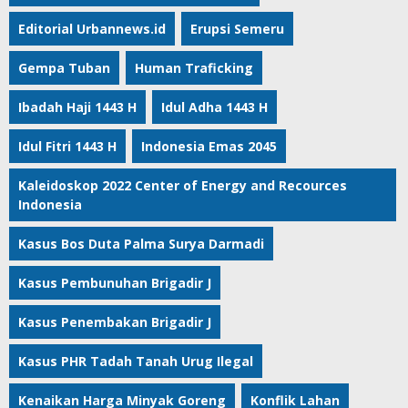
Editorial Urbannews.id
Erupsi Semeru
Gempa Tuban
Human Traficking
Ibadah Haji 1443 H
Idul Adha 1443 H
Idul Fitri 1443 H
Indonesia Emas 2045
Kaleidoskop 2022 Center of Energy and Recources
Indonesia
Kasus Bos Duta Palma Surya Darmadi
Kasus Pembunuhan Brigadir J
Kasus Penembakan Brigadir J
Kasus PHR Tadah Tanah Urug Ilegal
Kenaikan Harga Minyak Goreng
Konflik Lahan