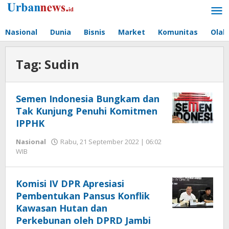
Lewati
ke
konten
Nasional
Dunia
Bisnis
Market
Komunitas
Olah
Tag:
Sudin
Semen Indonesia Bungkam dan
Tak Kunjung Penuhi Komitmen
IPPHK
Nasional
Rabu, 21 September 2022 | 06:02
oleh
WIB
Hengki
Seprihadi
Komisi IV DPR Apresiasi
Pembentukan Pansus Konflik
Kawasan Hutan dan
Perkebunan oleh DPRD Jambi