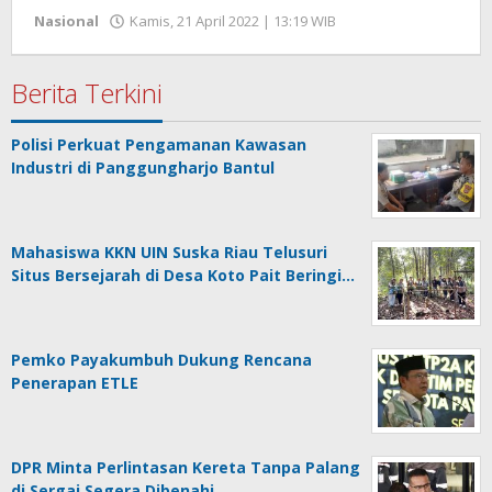
oleh
Nasional
Kamis, 21 April 2022 | 13:19 WIB
Hengki
Seprihadi
Berita Terkini
Polisi Perkuat Pengamanan Kawasan
Industri di Panggungharjo Bantul
Mahasiswa KKN UIN Suska Riau Telusuri
Situs Bersejarah di Desa Koto Pait Beringi…
Pemko Payakumbuh Dukung Rencana
Penerapan ETLE
DPR Minta Perlintasan Kereta Tanpa Palang
di Sergai Segera Dibenahi