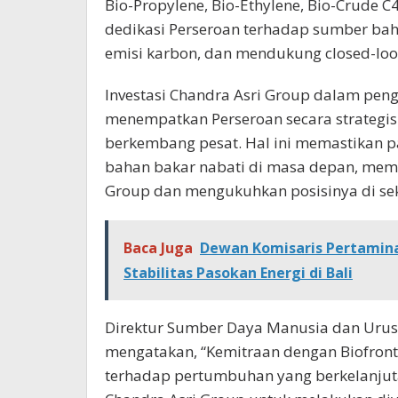
Bio-Propylene, Bio-Ethylene, Bio-Crude 
dedikasi Perseroan terhadap sumber ba
emisi karbon, dan mendukung closed-l
Investasi Chandra Asri Group dalam pen
menempatkan Perseroan secara strategi
berkembang pesat. Hal ini memastikan p
bahan bakar nabati di masa depan, memp
Group dan mengukuhkan posisinya di sek
Baca Juga
Dewan Komisaris Pertamina 
Stabilitas Pasokan Energi di Bali
Direktur Sumber Daya Manusia dan Urusa
mengatakan, “Kemitraan dengan Biofron
terhadap pertumbuhan yang berkelanjutan