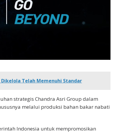
g Dikelola Telah Memenuhi Standar
mbuhan strategis Chandra Asri Group dalam
hususnya melalui produksi bahan bakar nabati
erintah Indonesia untuk mempromosikan