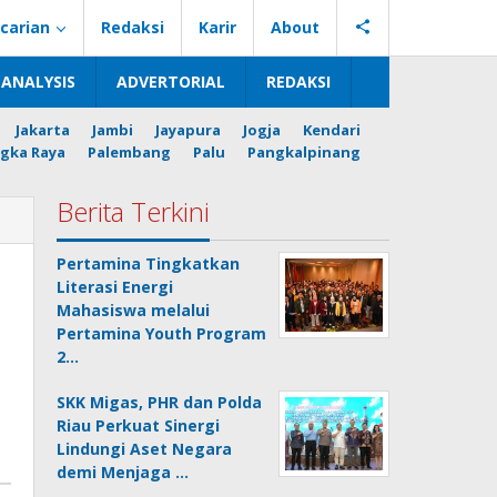
carian
Redaksi
Karir
About
ANALYSIS
ADVERTORIAL
REDAKSI
Jakarta
Jambi
Jayapura
Jogja
Kendari
gka Raya
Palembang
Palu
Pangkalpinang
Berita Terkini
Pertamina Tingkatkan
Literasi Energi
Mahasiswa melalui
Pertamina Youth Program
2…
SKK Migas, PHR dan Polda
Riau Perkuat Sinergi
Lindungi Aset Negara
demi Menjaga …