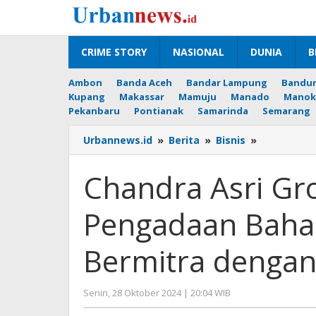
Lewati
ke
konten
CRIME STORY
NASIONAL
DUNIA
B
Ambon
Banda Aceh
Bandar Lampung
Bandu
Kupang
Makassar
Mamuju
Manado
Manok
Pekanbaru
Pontianak
Samarinda
Semarang
Chandra
Urbannews.id
»
Berita
»
Bisnis
»
Asri
Group
Chandra Asri Gro
Investasi
Pengadaan
Pengadaan Bahan
Bahan
Baku
Biofuel
Bermitra denga
dan
Bermitra
dengan
oleh
Senin, 28 Oktober 2024 | 20:04 WIB
TUKR
Hengki