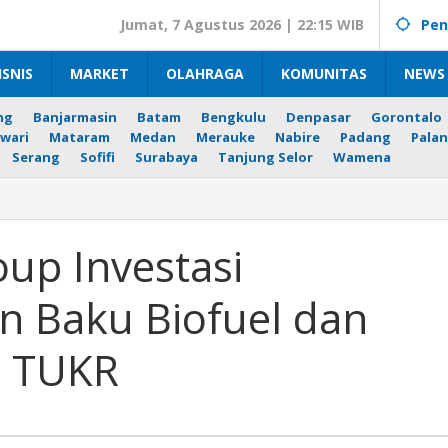
Jumat, 7 Agustus 2026 | 22:15 WIB
Pen
ISNIS
MARKET
OLAHRAGA
KOMUNITAS
NEWS 
ng
Banjarmasin
Batam
Bengkulu
Denpasar
Gorontalo
wari
Mataram
Medan
Merauke
Nabire
Padang
Palan
Serang
Sofifi
Surabaya
Tanjung Selor
Wamena
up Investasi
 Baku Biofuel dan
n TUKR