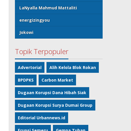
LaNyalla Mahmud Mattaliti
energizingyou
Jokowi
Topik Terpopuler
Advertorial
Alih Kelola Blok Rokan
BPDPKS
Carbon Market
Dugaan Korupsi Dana Hibah Siak
Dugaan Korupsi Surya Dumai Group
Editorial Urbannews.id
Erupsi Semeru
Gempa Tuban