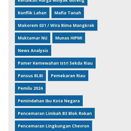
Kenaikan Harga Minyak Goreng
Konflik Lahan
Mafia Tanah
Makorem 031 / Wira Bima Mangkrak
Muktamar NU
Munas HIPMI
News Analysis
Pamer Kemewahan Istri Sekda Riau
Pansus BLBI
Pemekaran Riau
Pemilu 2024
Pemindahan Ibu Kota Negara
Pencemaran Limbah B3 Blok Rokan
Pencemaran Lingkungan Chevron