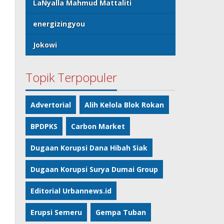
LaNyalla Mahmud Mattaliti
energizingyou
Jokowi
Topik Terpopuler
Advertorial
Alih Kelola Blok Rokan
BPDPKS
Carbon Market
Dugaan Korupsi Dana Hibah Siak
Dugaan Korupsi Surya Dumai Group
Editorial Urbannews.id
Erupsi Semeru
Gempa Tuban