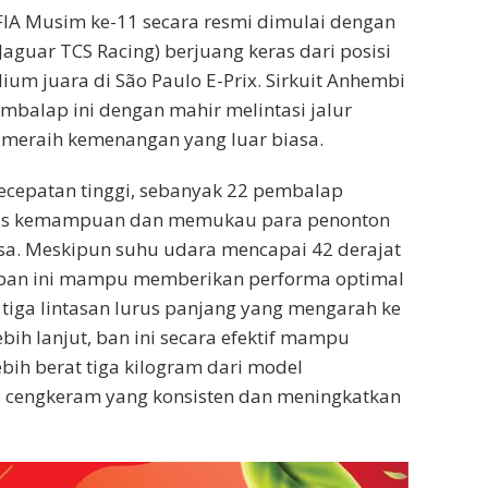
FIA Musim ke-11 secara resmi dimulai dengan
aguar TCS Racing) berjuang keras dari posisi
dium juara di São Paulo E-Prix. Sirkuit Anhembi
balap ini dengan mahir melintasi jalur
n meraih kemenangan yang luar biasa.
rkecepatan tinggi, sebanyak 22 pembalap
atas kemampuan dan memukau para penonton
a. Meskipun suhu udara mencapai 42 derajat
, ban ini mampu memberikan performa optimal
n tiga lintasan lurus panjang yang mengarah ke
bih lanjut, ban ini secara efektif mampu
ih berat tiga kilogram dari model
 cengkeram yang konsisten dan meningkatkan