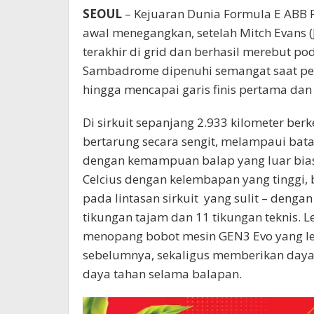
SEOUL
– Kejuaran Dunia Formula E ABB 
awal menegangkan, setelah Mitch Evans (J
terakhir di grid dan berhasil merebut po
Sambadrome dipenuhi semangat saat pem
hingga mencapai garis finis pertama da
Di sirkuit sepanjang 2.933 kilometer be
bertarung secara sengit, melampaui b
dengan kemampuan balap yang luar bias
Celcius dengan kelembapan yang tinggi
pada lintasan sirkuit yang sulit – denga
tikungan tajam dan 11 tikungan teknis. Le
menopang bobot mesin GEN3 Evo yang leb
sebelumnya, sekaligus memberikan daya
daya tahan selama balapan.