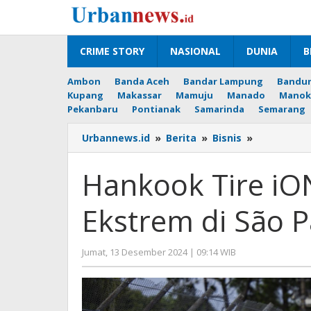
Lewati
ke
konten
CRIME STORY
NASIONAL
DUNIA
B
Ambon
Banda Aceh
Bandar Lampung
Bandu
Kupang
Makassar
Mamuju
Manado
Manok
Pekanbaru
Pontianak
Samarinda
Semarang
Hankook
Urbannews.id
»
Berita
»
Bisnis
»
Tire
iON
Hankook Tire iO
Race
Kuasai
Ekstrem di São P
Kondisi
Ekstrem
di
oleh
Jumat, 13 Desember 2024 | 09:14 WIB
São
Hengki
Paulo
Seprihadi