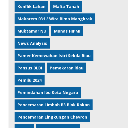
Konflik Lahan
Mafia Tanah
Makorem 031 / Wira Bima Mangkrak
Muktamar NU
Munas HIPMI
News Analysis
Pamer Kemewahan Istri Sekda Riau
Pansus BLBI
Pemekaran Riau
Pemilu 2024
Pemindahan Ibu Kota Negara
Pencemaran Limbah B3 Blok Rokan
Pencemaran Lingkungan Chevron