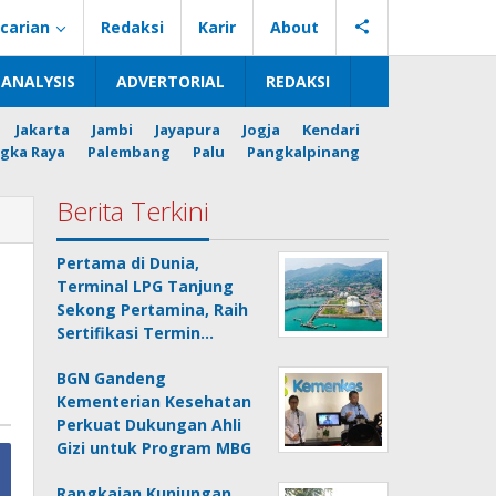
carian
Redaksi
Karir
About
ANALYSIS
ADVERTORIAL
REDAKSI
Jakarta
Jambi
Jayapura
Jogja
Kendari
gka Raya
Palembang
Palu
Pangkalpinang
Berita Terkini
Pertama di Dunia,
Terminal LPG Tanjung
Sekong Pertamina, Raih
Sertifikasi Termin…
BGN Gandeng
Kementerian Kesehatan
Perkuat Dukungan Ahli
Gizi untuk Program MBG
Rangkaian Kunjungan