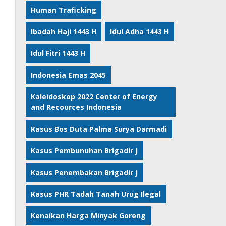
Human Traficking
Ibadah Haji 1443 H
Idul Adha 1443 H
Idul Fitri 1443 H
Indonesia Emas 2045
Kaleidoskop 2022 Center of Energy
and Recources Indonesia
Kasus Bos Duta Palma Surya Darmadi
Kasus Pembunuhan Brigadir J
Kasus Penembakan Brigadir J
Kasus PHR Tadah Tanah Urug Ilegal
Kenaikan Harga Minyak Goreng