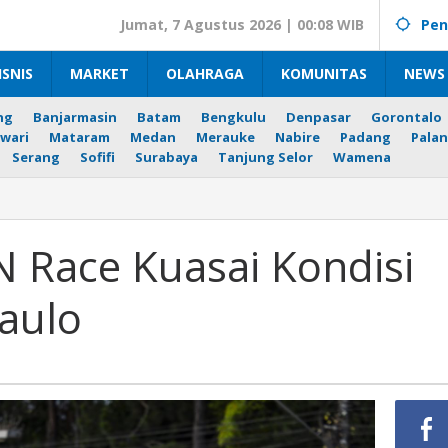
Jumat, 7 Agustus 2026 | 00:08 WIB
Pen
ISNIS
MARKET
OLAHRAGA
KOMUNITAS
NEWS 
ng
Banjarmasin
Batam
Bengkulu
Denpasar
Gorontalo
wari
Mataram
Medan
Merauke
Nabire
Padang
Palan
Serang
Sofifi
Surabaya
Tanjung Selor
Wamena
N Race Kuasai Kondisi
aulo