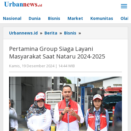
Lewati
ke
konten
Nasional
Dunia
Bisnis
Market
Komunitas
Olah
Pertamina
Urbannews.id
»
Berita
»
Bisnis
»
Group
Siaga
Pertamina Group Siaga Layani
Layani
Masyarakat Saat Nataru 2024-2025
Masyarakat
Saat
oleh
Kamis, 19 Desember 2024 | 14:44 WIB
Nataru
Hengki
2024-
Seprihadi
2025