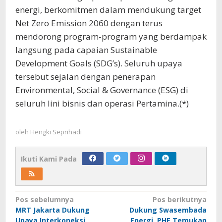
energi, berkomitmen dalam mendukung target
Net Zero Emission 2060 dengan terus
mendorong program-program yang berdampak
langsung pada capaian Sustainable
Development Goals (SDG’s). Seluruh upaya
tersebut sejalan dengan penerapan
Environmental, Social & Governance (ESG) di
seluruh lini bisnis dan operasi Pertamina.(*)
oleh
Hengki Seprihadi
Ikuti Kami Pada
Navigasi
Pos sebelumnya
Pos berikutnya
MRT Jakarta Dukung
Dukung Swasembada
pos
Upaya Interkoneksi
Energi, PHE Temukan