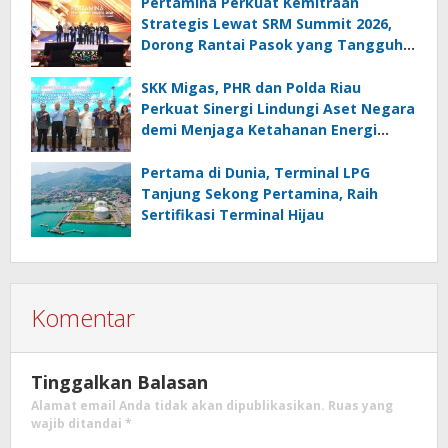
Pertamina Perkuat Kemitraan
Strategis Lewat SRM Summit 2026,
Dorong Rantai Pasok yang Tangguh
dan Berkelanjutan
SKK Migas, PHR dan Polda Riau
Perkuat Sinergi Lindungi Aset Negara
demi Menjaga Ketahanan Energi
Nasional
Pertama di Dunia, Terminal LPG
Tanjung Sekong Pertamina, Raih
Sertifikasi Terminal Hijau
Komentar
Tinggalkan Balasan
Alamat email Anda tidak akan dipublikasikan.
Ruas yang
wajib ditandai
*