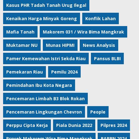
Kasus PHR Tadah Tanah Urug Ilegal
Kenaikan Harga Minyak Goreng
Konflik Lahan
Mafia Tanah
Makorem 031 / Wira Bima Mangkrak
Muktamar NU
Munas HIPMI
News Analysis
Pamer Kemewahan Istri Sekda Riau
Pansus BLBI
Pemekaran Riau
Pemilu 2024
Pemindahan Ibu Kota Negara
Pencemaran Limbah B3 Blok Rokan
Pencemaran Lingkungan Chevron
People
Perppu Cipta Kerja
Piala Dunia 2022
Pilpres 2024
Proyek Makorem Wira Bima Mangkrak
RAPBN 2024