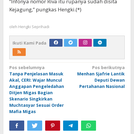
“Infonya nomor Riva itu rupanya sudah disita
Kejagung,” pungkas Hengki.(*)
oleh
Hengki Seprihadi
Ikuti Kami Pada
Navigasi
Pos sebelumnya
Pos berikutnya
Tanpa Penjelasan Masuk
Menhan Sjafrie Lantik
pos
Akal, CERI: Wajar Muncul
Deputi Dewan
Anggapan Pengeledahan
Pertahanan Nasional
Ditjen Migas Bagian
Skenario Singkirkan
Muchtasyar Sesuai Order
Mafia Migas