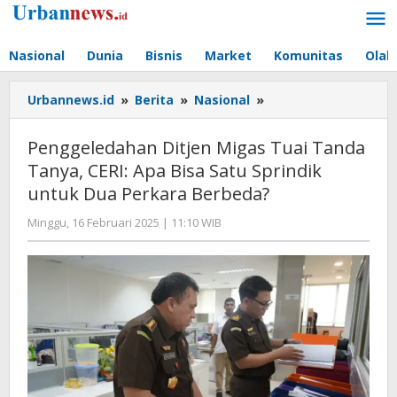
Lewati
ke
konten
Nasional
Dunia
Bisnis
Market
Komunitas
Olah
Penggeledahan
Urbannews.id
»
Berita
»
Nasional
»
Ditjen
Migas
Penggeledahan Ditjen Migas Tuai Tanda
Tuai
Tanya, CERI: Apa Bisa Satu Sprindik
Tanda
untuk Dua Perkara Berbeda?
Tanya,
CERI:
oleh
Minggu, 16 Februari 2025 | 11:10 WIB
Apa
Hengki
Bisa
Seprihadi
Satu
Sprindik
untuk
Dua
Perkara
Berbeda?