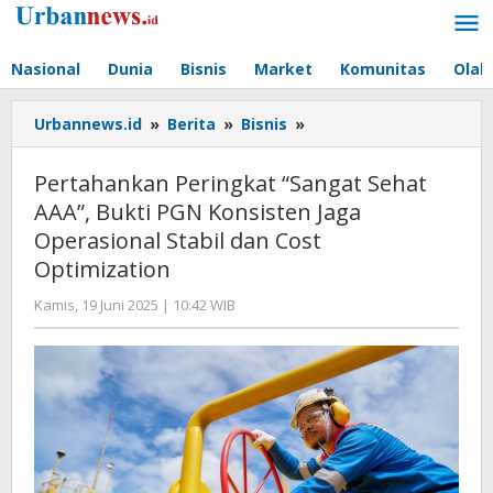
Lewati
ke
konten
Nasional
Dunia
Bisnis
Market
Komunitas
Olah
Pertahankan
Urbannews.id
»
Berita
»
Bisnis
»
Peringkat
“Sangat
Pertahankan Peringkat “Sangat Sehat
Sehat
AAA”, Bukti PGN Konsisten Jaga
AAA”,
Operasional Stabil dan Cost
Bukti
PGN
Optimization
Konsisten
oleh
Kamis, 19 Juni 2025 | 10:42 WIB
Jaga
Hengki
Operasional
Seprihadi
Stabil
dan
Cost
Optimization