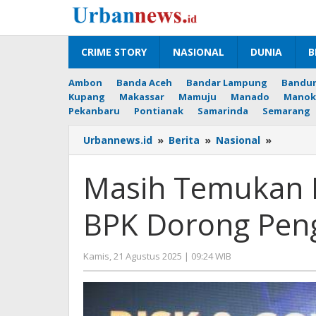
Lewati
ke
konten
CRIME STORY
NASIONAL
DUNIA
B
Ambon
Banda Aceh
Bandar Lampung
Bandu
Kupang
Makassar
Mamuju
Manado
Manok
Pekanbaru
Pontianak
Samarinda
Semarang
Masih
Urbannews.id
»
Berita
»
Nasional
»
Temuka
Kelema
Masih Temukan 
Sistemik
BPK
BPK Dorong Pen
Dorong
Pengua
Ekosist
oleh
Kamis, 21 Agustus 2025 | 09:24 WIB
GRC
Editor