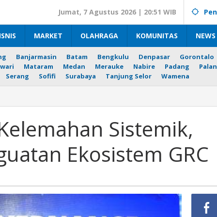
Jumat, 7 Agustus 2026 | 20:51 WIB
Pen
ISNIS
MARKET
OLAHRAGA
KOMUNITAS
NEWS 
ng
Banjarmasin
Batam
Bengkulu
Denpasar
Gorontalo
wari
Mataram
Medan
Merauke
Nabire
Padang
Palan
Serang
Sofifi
Surabaya
Tanjung Selor
Wamena
n
han
Kelemahan Sistemik,
,
guatan Ekosistem GRC
tan
em