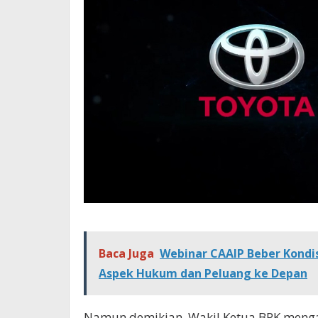
Baca Juga
Webinar CAAIP Beber Kondis
Aspek Hukum dan Peluang ke Depan
Namun demikian, Wakil Ketua BPK mengat