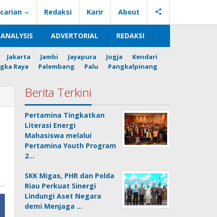
carian
Redaksi
Karir
About
ANALYSIS
ADVERTORIAL
REDAKSI
Jakarta
Jambi
Jayapura
Jogja
Kendari
gka Raya
Palembang
Palu
Pangkalpinang
Berita Terkini
Pertamina Tingkatkan
Literasi Energi
Mahasiswa melalui
Pertamina Youth Program
2…
SKK Migas, PHR dan Polda
Riau Perkuat Sinergi
Lindungi Aset Negara
demi Menjaga …