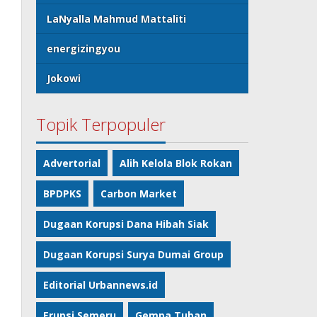
LaNyalla Mahmud Mattaliti
energizingyou
Jokowi
Topik Terpopuler
Advertorial
Alih Kelola Blok Rokan
BPDPKS
Carbon Market
Dugaan Korupsi Dana Hibah Siak
Dugaan Korupsi Surya Dumai Group
Editorial Urbannews.id
Erupsi Semeru
Gempa Tuban