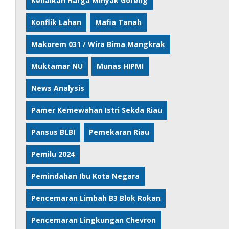
Kenaikan Harga Minyak Goreng
Konflik Lahan
Mafia Tanah
Makorem 031 / Wira Bima Mangkrak
Muktamar NU
Munas HIPMI
News Analysis
Pamer Kemewahan Istri Sekda Riau
Pansus BLBI
Pemekaran Riau
Pemilu 2024
Pemindahan Ibu Kota Negara
Pencemaran Limbah B3 Blok Rokan
Pencemaran Lingkungan Chevron