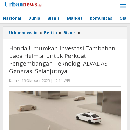
Lewati
ke
konten
Nasional
Dunia
Bisnis
Market
Komunitas
Olah
Honda
Urbannews.id
»
Berita
»
Bisnis
»
Umumkan
Investasi
Honda Umumkan Investasi Tambahan
Tambahan
pada Helm.ai untuk Perkuat
pada
Pengembangan Teknologi AD/ADAS
Helm.ai
untuk
Generasi Selanjutnya
Perkuat
oleh
Kamis, 16 Oktober 2025 | 12:11 WIB
Pengembangan
Editor
Teknologi
AD/ADAS
Generasi
Selanjutnya