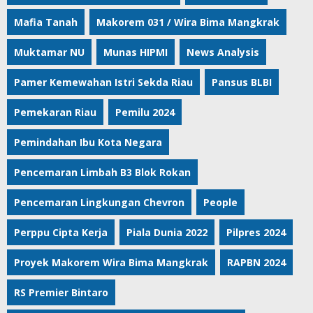
Mafia Tanah
Makorem 031 / Wira Bima Mangkrak
Muktamar NU
Munas HIPMI
News Analysis
Pamer Kemewahan Istri Sekda Riau
Pansus BLBI
Pemekaran Riau
Pemilu 2024
Pemindahan Ibu Kota Negara
Pencemaran Limbah B3 Blok Rokan
Pencemaran Lingkungan Chevron
People
Perppu Cipta Kerja
Piala Dunia 2022
Pilpres 2024
Proyek Makorem Wira Bima Mangkrak
RAPBN 2024
RS Premier Bintaro