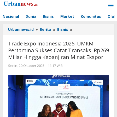
Lewati
ke
konten
Nasional
Dunia
Bisnis
Market
Komunitas
Olah
Trade
Urbannews.id
»
Berita
»
Bisnis
»
Expo
Indonesia
Trade Expo Indonesia 2025: UMKM
2025:
Pertamina Sukses Catat Transaksi Rp269
UMKM
Miliar Hingga Kebanjiran Minat Ekspor
Pertamina
Sukses
oleh
Senin, 20 Oktober 2025 | 11:17 WIB
Catat
Editor
Transaksi
Rp269
Miliar
Hingga
Kebanjiran
Minat
Ekspor