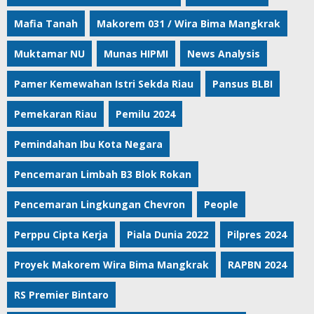
Mafia Tanah
Makorem 031 / Wira Bima Mangkrak
Muktamar NU
Munas HIPMI
News Analysis
Pamer Kemewahan Istri Sekda Riau
Pansus BLBI
Pemekaran Riau
Pemilu 2024
Pemindahan Ibu Kota Negara
Pencemaran Limbah B3 Blok Rokan
Pencemaran Lingkungan Chevron
People
Perppu Cipta Kerja
Piala Dunia 2022
Pilpres 2024
Proyek Makorem Wira Bima Mangkrak
RAPBN 2024
RS Premier Bintaro