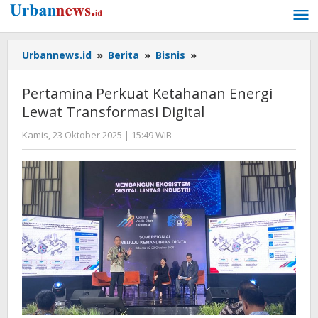
Lewati
ke
konten
Pertamina
Urbannews.id
»
Berita
»
Bisnis
»
Perkuat
Ketahanan
Pertamina Perkuat Ketahanan Energi
Energi
Lewat Transformasi Digital
Lewat
Transformasi
oleh
Kamis, 23 Oktober 2025 | 15:49 WIB
Digital
Editor