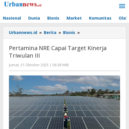
Lewati
ke
konten
Nasional
Dunia
Bisnis
Market
Komunitas
Olah
Pertamina
Urbannews.id
»
Berita
»
Bisnis
»
NRE
Capai
Pertamina NRE Capai Target Kinerja
Target
Triwulan III
Kinerja
Triwulan
oleh
Jumat, 31 Oktober 2025 | 06:38 WIB
III
Editor