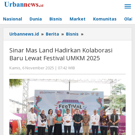
Lewati
ke
konten
Nasional
Dunia
Bisnis
Market
Komunitas
Olah
Sinar
Urbannews.id
»
Berita
»
Bisnis
»
Mas
Land
Sinar Mas Land Hadirkan Kolaborasi
Hadirkan
Baru Lewat Festival UMKM 2025
Kolaborasi
Baru
oleh
Kamis, 6 November 2025 | 07:42 WIB
Lewat
Editor
Festival
UMKM
2025