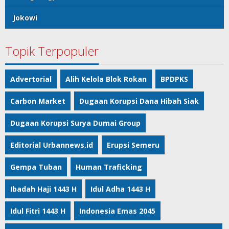
Jokowi
Topik Terpopuler
Advertorial
Alih Kelola Blok Rokan
BPDPKS
Carbon Market
Dugaan Korupsi Dana Hibah Siak
Dugaan Korupsi Surya Dumai Group
Editorial Urbannews.id
Erupsi Semeru
Gempa Tuban
Human Traficking
Ibadah Haji 1443 H
Idul Adha 1443 H
Idul Fitri 1443 H
Indonesia Emas 2045