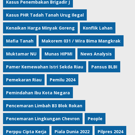
Kasus Penembakan Brigadir J
Kasus PHR Tadah Tanah Urug Ilegal
Kenaikan Harga Minyak Goreng
Konflik Lahan
Mafia Tanah
Makorem 031 / Wira Bima Mangkrak
Muktamar NU
Munas HIPMI
News Analysis
Pamer Kemewahan Istri Sekda Riau
Pansus BLBI
Pemekaran Riau
Pemilu 2024
Pemindahan Ibu Kota Negara
Pencemaran Limbah B3 Blok Rokan
Pencemaran Lingkungan Chevron
People
Perppu Cipta Kerja
Piala Dunia 2022
Pilpres 2024