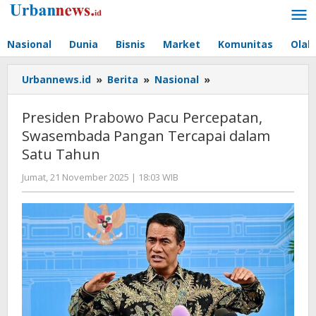
Lewati
ke
konten
Nasional
Dunia
Bisnis
Market
Komunitas
Olah
Presiden
Urbannews.id
»
Berita
»
Nasional
»
Prabowo
Pacu
Presiden Prabowo Pacu Percepatan,
Percepatan,
Swasembada Pangan Tercapai dalam
Swasembada
Satu Tahun
Pangan
Tercapai
oleh
Jumat, 21 November 2025 | 18:03 WIB
dalam
Editor
Satu
Tahun