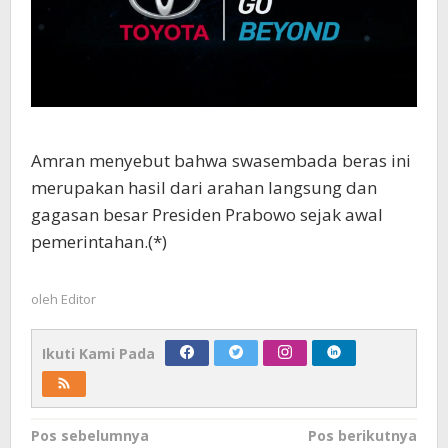
Amran menyebut bahwa swasembada beras ini
merupakan hasil dari arahan langsung dan
gagasan besar Presiden Prabowo sejak awal
pemerintahan.(*)
oleh
Editor
Ikuti Kami Pada
Navigasi
Pos sebelumnya
Pos berikutnya