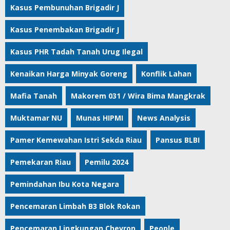
Kasus Pembunuhan Brigadir J
Kasus Penembakan Brigadir J
Kasus PHR Tadah Tanah Urug Ilegal
Kenaikan Harga Minyak Goreng
Konflik Lahan
Mafia Tanah
Makorem 031 / Wira Bima Mangkrak
Muktamar NU
Munas HIPMI
News Analysis
Pamer Kemewahan Istri Sekda Riau
Pansus BLBI
Pemekaran Riau
Pemilu 2024
Pemindahan Ibu Kota Negara
Pencemaran Limbah B3 Blok Rokan
Pencemaran Lingkungan Chevron
People