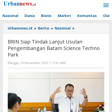
Lewati
ke
konten
Nasional
Dunia
Bisnis
Market
Komunitas
Olah
BRIN
Urbannews.id
»
Berita
»
Nasional
»
Siap
Tindak
BRIN Siap Tindak Lanjut Usulan
Lanjut
Pengembangan Batam Science Techno
Usulan
Park
Pengembangan
Batam
oleh
Minggu, 23 November 2025 | 17:41 WIB
Science
Editor
Techno
Park