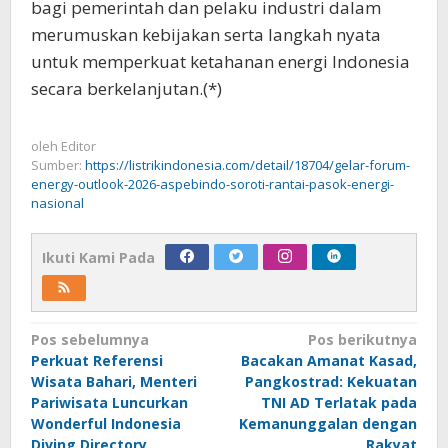
bagi pemerintah dan pelaku industri dalam
merumuskan kebijakan serta langkah nyata
untuk memperkuat ketahanan energi Indonesia
secara berkelanjutan.(*)
oleh
Editor
Sumber:
https://listrikindonesia.com/detail/18704/gelar-forum-
energy-outlook-2026-aspebindo-soroti-rantai-pasok-energi-
nasional
Ikuti Kami Pada
Navigasi
Pos sebelumnya
Pos berikutnya
Perkuat Referensi
Bacakan Amanat Kasad,
pos
Wisata Bahari, Menteri
Pangkostrad: Kekuatan
Pariwisata Luncurkan
TNI AD Terlatak pada
Wonderful Indonesia
Kemanunggalan dengan
Diving Directory
Rakyat