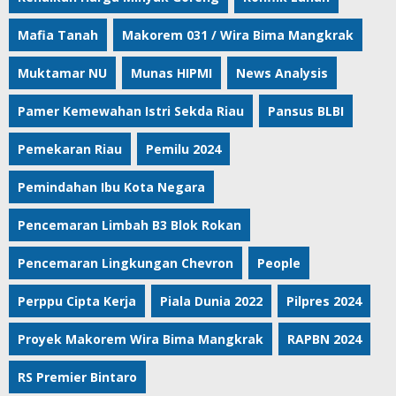
Mafia Tanah
Makorem 031 / Wira Bima Mangkrak
Muktamar NU
Munas HIPMI
News Analysis
Pamer Kemewahan Istri Sekda Riau
Pansus BLBI
Pemekaran Riau
Pemilu 2024
Pemindahan Ibu Kota Negara
Pencemaran Limbah B3 Blok Rokan
Pencemaran Lingkungan Chevron
People
Perppu Cipta Kerja
Piala Dunia 2022
Pilpres 2024
Proyek Makorem Wira Bima Mangkrak
RAPBN 2024
RS Premier Bintaro