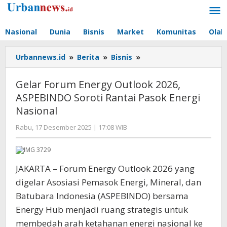
Lewati
ke
konten
Nasional
Dunia
Bisnis
Market
Komunitas
Olah
Gelar
Urbannews.id
»
Berita
»
Bisnis
»
Forum
Energy
Gelar Forum Energy Outlook 2026,
Outlook
ASPEBINDO Soroti Rantai Pasok Energi
2026,
Nasional
ASPEBINDO
Soroti
oleh
Rabu, 17 Desember 2025 | 17:08 WIB
Rantai
Editor
Pasok
Energi
Nasional
JAKARTA – Forum Energy Outlook 2026 yang
digelar Asosiasi Pemasok Energi, Mineral, dan
Batubara Indonesia (ASPEBINDO) bersama
Energy Hub menjadi ruang strategis untuk
membedah arah ketahanan energi nasional ke