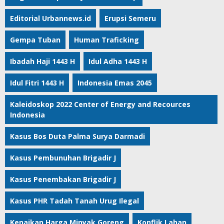
Editorial Urbannews.id
Erupsi Semeru
Gempa Tuban
Human Traficking
Ibadah Haji 1443 H
Idul Adha 1443 H
Idul Fitri 1443 H
Indonesia Emas 2045
Kaleidoskop 2022 Center of Energy and Recources
Indonesia
Kasus Bos Duta Palma Surya Darmadi
Kasus Pembunuhan Brigadir J
Kasus Penembakan Brigadir J
Kasus PHR Tadah Tanah Urug Ilegal
Kenaikan Harga Minyak Goreng
Konflik Lahan