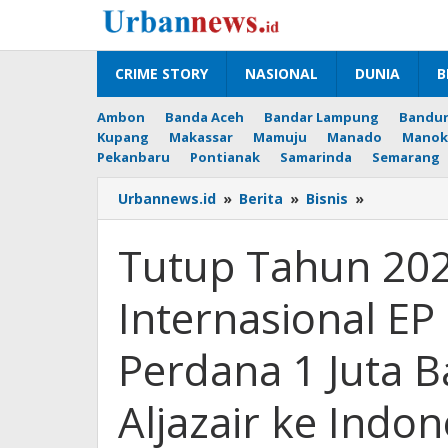
Lewati
ke
konten
CRIME STORY
NASIONAL
DUNIA
B
Ambon
Banda Aceh
Bandar Lampung
Bandu
Kupang
Makassar
Mamuju
Manado
Manok
Pekanbaru
Pontianak
Samarinda
Semarang
Tutup
Urbannews.id
»
Berita
»
Bisnis
»
Tahun
2025,
Tutup Tahun 202
Pertamina
Internasion
Internasional E
EP
Lepas
Pengapala
Perdana 1 Juta B
Perdana
1
Aljazair ke Indon
Juta
Barel