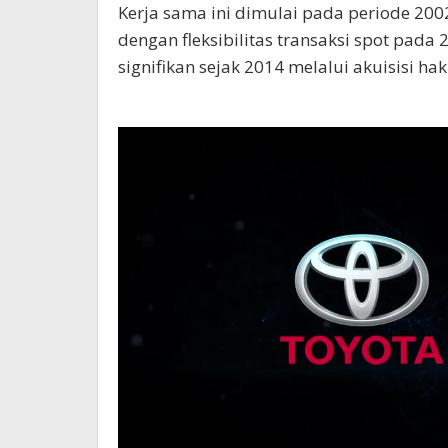
Kerja sama ini dimulai pada periode 200
dengan fleksibilitas transaksi spot pad
signifikan sejak 2014 melalui akuisisi h