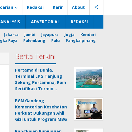
carian
Redaksi
Karir
About
ANALYSIS
ADVERTORIAL
REDAKSI
Jakarta
Jambi
Jayapura
Jogja
Kendari
gka Raya
Palembang
Palu
Pangkalpinang
Berita Terkini
Pertama di Dunia,
Terminal LPG Tanjung
Sekong Pertamina, Raih
Sertifikasi Termin…
BGN Gandeng
Kementerian Kesehatan
Perkuat Dukungan Ahli
Gizi untuk Program MBG
Rangkaian Kunjungan