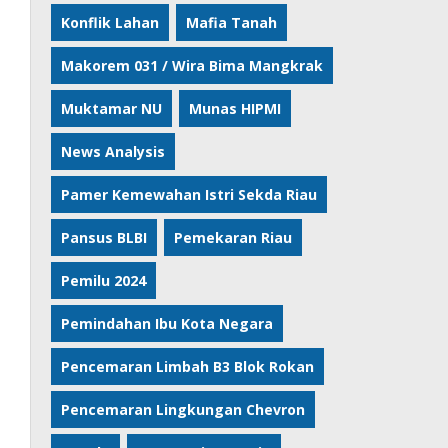
Konflik Lahan
Mafia Tanah
Makorem 031 / Wira Bima Mangkrak
Muktamar NU
Munas HIPMI
News Analysis
Pamer Kemewahan Istri Sekda Riau
Pansus BLBI
Pemekaran Riau
Pemilu 2024
Pemindahan Ibu Kota Negara
Pencemaran Limbah B3 Blok Rokan
Pencemaran Lingkungan Chevron