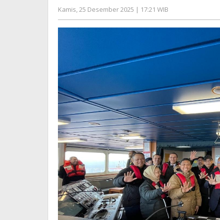
Minyak
oleh
Kamis, 25 Desember 2025 | 17:21 WIB
dari
Editor
Aljazair
ke
Indonesia