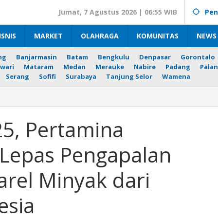
Jumat, 7 Agustus 2026 | 06:55 WIB
Pen
ISNIS
MARKET
OLAHRAGA
KOMUNITAS
NEWS 
ng
Banjarmasin
Batam
Bengkulu
Denpasar
Gorontalo
wari
Mataram
Medan
Merauke
Nabire
Padang
Palan
Serang
Sofifi
Surabaya
Tanjung Selor
Wamena
5, Pertamina
al
P Lepas Pengapalan
n
arel Minyak dari
esia