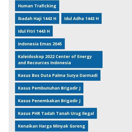
Human Traficking
Ibadah Haji 1443 H
Idul Adha 1443 H
Idul Fitri 1443 H
Indonesia Emas 2045
Kaleidoskop 2022 Center of Energy
and Recources Indonesia
Kasus Bos Duta Palma Surya Darmadi
Kasus Pembunuhan Brigadir J
Kasus Penembakan Brigadir J
Kasus PHR Tadah Tanah Urug Ilegal
Kenaikan Harga Minyak Goreng