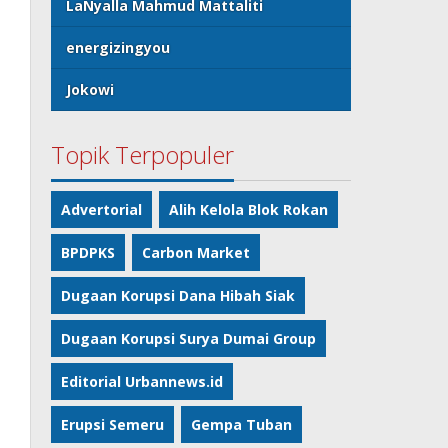
LaNyalla Mahmud Mattaliti
energizingyou
Jokowi
Topik Terpopuler
Advertorial
Alih Kelola Blok Rokan
BPDPKS
Carbon Market
Dugaan Korupsi Dana Hibah Siak
Dugaan Korupsi Surya Dumai Group
Editorial Urbannews.id
Erupsi Semeru
Gempa Tuban