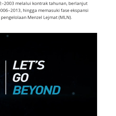
2–2003 melalui kontrak tahunan, berlanjut
a 2006–2013, hingga memasuki fase ekspansi
ak pengelolaan Menzel Lejmat (MLN).