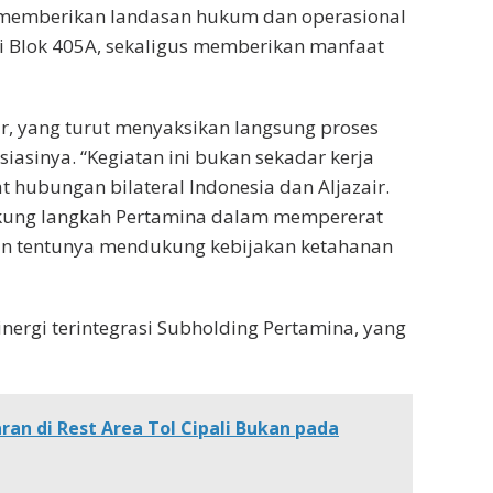
h memberikan landasan hukum dan operasional
i Blok 405A, sekaligus memberikan manfaat
bar, yang turut menyaksikan langsung proses
siasinya. “Kegiatan ini bukan sekadar kerja
 hubungan bilateral Indonesia dan Aljazair.
ukung langkah Pertamina dalam mempererat
an tentunya mendukung kebijakan ketahanan
nergi terintegrasi Subholding Pertamina, yang
an di Rest Area Tol Cipali Bukan pada