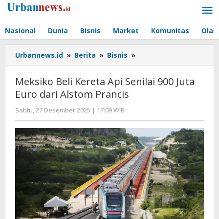
Lewati
ke
konten
Nasional
Dunia
Bisnis
Market
Komunitas
Olah
Meksiko
Urbannews.id
»
Berita
»
Bisnis
»
Beli
Kereta
Meksiko Beli Kereta Api Senilai 900 Juta
Api
Euro dari Alstom Prancis
Senilai
900
oleh
Sabtu, 27 Desember 2025 | 17:09 WIB
Juta
Editor
Euro
dari
Alstom
Prancis