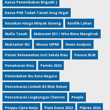
Kasus Penembakan Brigadir J
Kasus PHR Tadah Tanah Urug Ilegal
Kenaikan Harga Minyak Goreng
Konflik Lahan
Mafia Tanah
Makorem 031 / Wira Bima Mangkrak
Muktamar NU
Munas HIPMI
News Analysis
Pamer Kemewahan Istri Sekda Riau
Pansus BLBI
Pemekaran Riau
Pemilu 2024
Pemindahan Ibu Kota Negara
Pencemaran Limbah B3 Blok Rokan
Pencemaran Lingkungan Chevron
People
Perppu Cipta Kerja
Piala Dunia 2022
Pilpres 2024