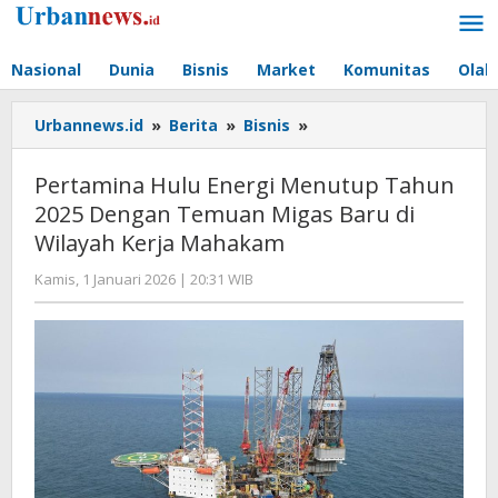
Lewati
ke
konten
Nasional
Dunia
Bisnis
Market
Komunitas
Olah
Pertamina
Urbannews.id
»
Berita
»
Bisnis
»
Hulu
Energi
Pertamina Hulu Energi Menutup Tahun
Menutup
2025 Dengan Temuan Migas Baru di
Tahun
Wilayah Kerja Mahakam
2025
Dengan
oleh
Kamis, 1 Januari 2026 | 20:31 WIB
Temuan
Editor
Migas
Baru
di
Wilayah
Kerja
Mahakam