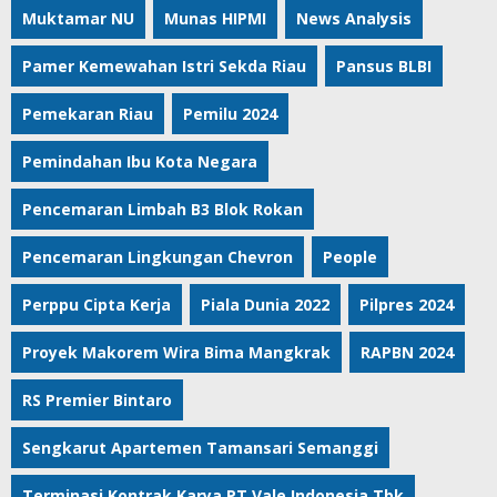
Muktamar NU
Munas HIPMI
News Analysis
Pamer Kemewahan Istri Sekda Riau
Pansus BLBI
Pemekaran Riau
Pemilu 2024
Pemindahan Ibu Kota Negara
Pencemaran Limbah B3 Blok Rokan
Pencemaran Lingkungan Chevron
People
Perppu Cipta Kerja
Piala Dunia 2022
Pilpres 2024
Proyek Makorem Wira Bima Mangkrak
RAPBN 2024
RS Premier Bintaro
Sengkarut Apartemen Tamansari Semanggi
Terminasi Kontrak Karya PT Vale Indonesia Tbk