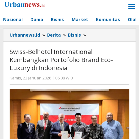
Lewati
ke
konten
Nasional
Dunia
Bisnis
Market
Komunitas
Olah
Swiss-
Urbannews.id
»
Berita
»
Bisnis
»
Belhotel
International
Swiss-Belhotel International
Kembangkan
Kembangkan Portofolio Brand Eco-
Portofolio
Luxury di Indonesia
Brand
Eco-
oleh
Kamis, 22 Januari 2026 | 06:08 WIB
Luxury
Editor
di
Indonesia