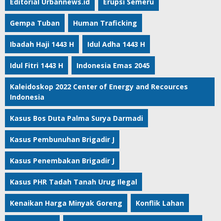
Editorial Urbannews.id
Erupsi Semeru
Gempa Tuban
Human Traficking
Ibadah Haji 1443 H
Idul Adha 1443 H
Idul Fitri 1443 H
Indonesia Emas 2045
Kaleidoskop 2022 Center of Energy and Recources
Indonesia
Kasus Bos Duta Palma Surya Darmadi
Kasus Pembunuhan Brigadir J
Kasus Penembakan Brigadir J
Kasus PHR Tadah Tanah Urug Ilegal
Kenaikan Harga Minyak Goreng
Konflik Lahan