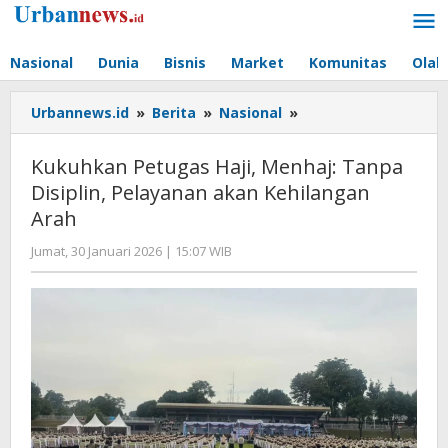
Lewati
ke
konten
Nasional
Dunia
Bisnis
Market
Komunitas
Olah
Kukuhkan
Urbannews.id
»
Berita
»
Nasional
»
Petugas
Haji,
Kukuhkan Petugas Haji, Menhaj: Tanpa
Menhaj:
Disiplin, Pelayanan akan Kehilangan
Tanpa
Arah
Disiplin,
Pelayanan
oleh
Jumat, 30 Januari 2026 | 15:07 WIB
akan
Editor
Kehilangan
Arah