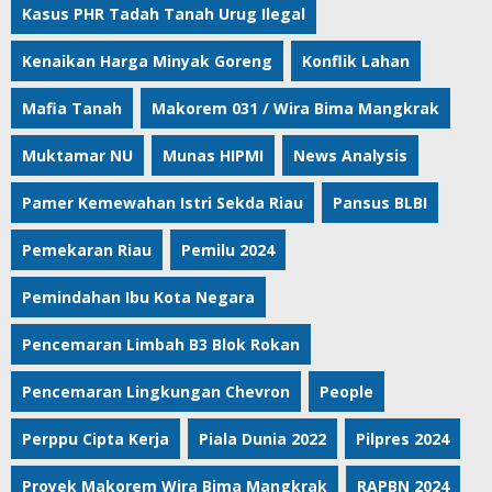
Kasus PHR Tadah Tanah Urug Ilegal
Kenaikan Harga Minyak Goreng
Konflik Lahan
Mafia Tanah
Makorem 031 / Wira Bima Mangkrak
Muktamar NU
Munas HIPMI
News Analysis
Pamer Kemewahan Istri Sekda Riau
Pansus BLBI
Pemekaran Riau
Pemilu 2024
Pemindahan Ibu Kota Negara
Pencemaran Limbah B3 Blok Rokan
Pencemaran Lingkungan Chevron
People
Perppu Cipta Kerja
Piala Dunia 2022
Pilpres 2024
Proyek Makorem Wira Bima Mangkrak
RAPBN 2024