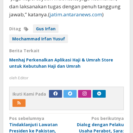
dan laksanakan tugas dengan penuh tanggung
jawab,” katanya.(
jatim.antaranews.com
)
Ditag
Gus Irfan
Mochammad Irfan Yusuf
Berita Terkait
Menhaj Perkenalkan Aplikasi Haji & Umrah Store
untuk Kebutuhan Haji dan Umrah
oleh
Editor
Ikuti Kami Pada
Navigasi
Pos sebelumnya
Pos berikutnya
Tindaklanjuti Lawatan
Dialog dengan Pelaku
pos
Presiden ke Pakistan,
Usaha Perabot, Sara: