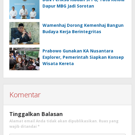
Dapur MBG Jadi Sorotan
Wamenhaj Dorong Kemenhaj Bangun
Budaya Kerja Berintegritas
Prabowo Gunakan KA Nusantara
Explorer, Pemerintah Siapkan Konsep
Wisata Kereta
Komentar
Tinggalkan Balasan
Alamat email Anda tidak akan dipublikasikan.
Ruas yang
wajib ditandai
*