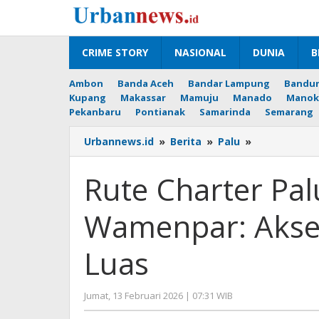
Lewati
ke
konten
CRIME STORY
NASIONAL
DUNIA
B
Ambon
Banda Aceh
Bandar Lampung
Bandu
Kupang
Makassar
Mamuju
Manado
Manok
Pekanbaru
Pontianak
Samarinda
Semarang
Rute
Urbannews.id
»
Berita
»
Palu
»
Charter
Palu–
Rute Charter Pa
Guangzhou
Dibuka,
Wamenpar: Akses
Wamenpar:
Akses
Wisata
Luas
Sulteng
Makin
Luas
oleh
Jumat, 13 Februari 2026 | 07:31 WIB
Editor