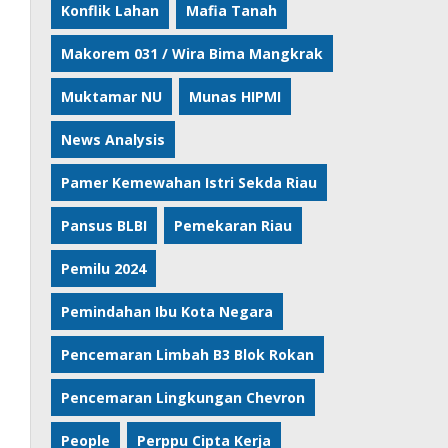
Konflik Lahan
Mafia Tanah
Makorem 031 / Wira Bima Mangkrak
Muktamar NU
Munas HIPMI
News Analysis
Pamer Kemewahan Istri Sekda Riau
Pansus BLBI
Pemekaran Riau
Pemilu 2024
Pemindahan Ibu Kota Negara
Pencemaran Limbah B3 Blok Rokan
Pencemaran Lingkungan Chevron
People
Perppu Cipta Kerja