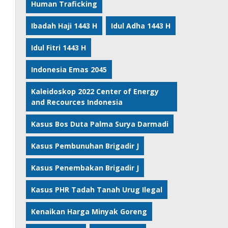
Human Traficking
Ibadah Haji 1443 H
Idul Adha 1443 H
Idul Fitri 1443 H
Indonesia Emas 2045
Kaleidoskop 2022 Center of Energy
and Recources Indonesia
Kasus Bos Duta Palma Surya Darmadi
Kasus Pembunuhan Brigadir J
Kasus Penembakan Brigadir J
Kasus PHR Tadah Tanah Urug Ilegal
Kenaikan Harga Minyak Goreng