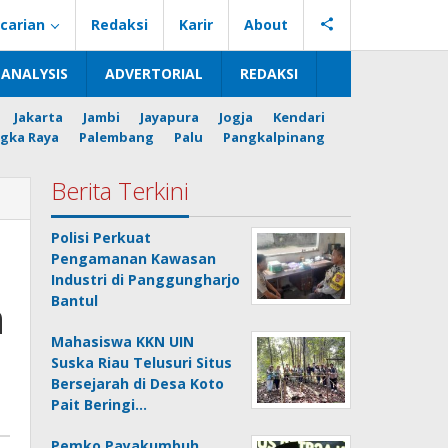
carian
Redaksi
Karir
About
ANALYSIS
ADVERTORIAL
REDAKSI
Jakarta
Jambi
Jayapura
Jogja
Kendari
gka Raya
Palembang
Palu
Pangkalpinang
Berita Terkini
Polisi Perkuat
Pengamanan Kawasan
Industri di Panggungharjo
n
Bantul
Mahasiswa KKN UIN
Suska Riau Telusuri Situs
Bersejarah di Desa Koto
Pait Beringi…
Pemko Payakumbuh