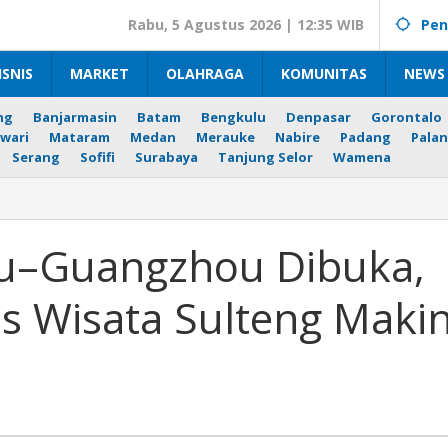
Rabu, 5 Agustus 2026 | 12:35 WIB
Pen
ISNIS
MARKET
OLAHRAGA
KOMUNITAS
NEWS 
ng
Banjarmasin
Batam
Bengkulu
Denpasar
Gorontalo
wari
Mataram
Medan
Merauke
Nabire
Padang
Palan
Serang
Sofifi
Surabaya
Tanjung Selor
Wamena
lu–Guangzhou Dibuka,
 Wisata Sulteng Maki