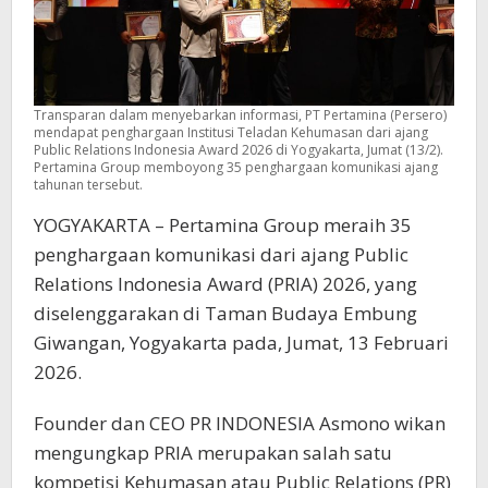
Transparan dalam menyebarkan informasi, PT Pertamina (Persero)
mendapat penghargaan Institusi Teladan Kehumasan dari ajang
Public Relations Indonesia Award 2026 di Yogyakarta, Jumat (13/2).
Pertamina Group memboyong 35 penghargaan komunikasi ajang
tahunan tersebut.
YOGYAKARTA – Pertamina Group meraih 35
penghargaan komunikasi dari ajang Public
Relations Indonesia Award (PRIA) 2026, yang
diselenggarakan di Taman Budaya Embung
Giwangan, Yogyakarta pada, Jumat, 13 Februari
2026.
Founder dan CEO PR INDONESIA Asmono wikan
mengungkap PRIA merupakan salah satu
kompetisi Kehumasan atau Public Relations (PR)