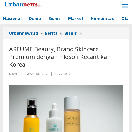
Lewati
ke
konten
Nasional
Dunia
Bisnis
Market
Komunitas
Olah
AREUME
Urbannews.id
»
Berita
»
Bisnis
»
Beauty,
Brand
AREUME Beauty, Brand Skincare
Skincare
Premium dengan Filosofi Kecantikan
Premium
Korea
dengan
Filosofi
oleh
Rabu, 18 Februari 2026 | 16:29 WIB
Kecantikan
Editor
Korea