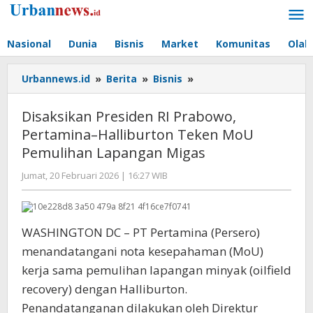
Lewati
ke
konten
Nasional
Dunia
Bisnis
Market
Komunitas
Olah
Urbannews.id
»
Berita
»
Bisnis
»
Disaksikan
Presiden
RI
Disaksikan Presiden RI Prabowo,
Prabowo,
Pertamina–Halliburton Teken MoU
Pertamina–
Pemulihan Lapangan Migas
Halliburton
Teken
Jumat, 20 Februari 2026 | 16:27 WIB
oleh
MoU
Editor
Pemulihan
Lapangan
Migas
WASHINGTON DC – PT Pertamina (Persero)
menandatangani nota kesepahaman (MoU)
kerja sama pemulihan lapangan minyak (oilfield
recovery) dengan Halliburton.
Penandatanganan dilakukan oleh Direktur