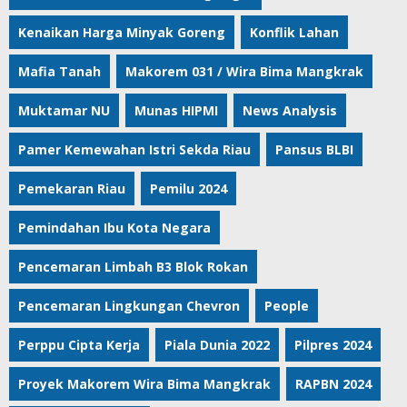
Kenaikan Harga Minyak Goreng
Konflik Lahan
Mafia Tanah
Makorem 031 / Wira Bima Mangkrak
Muktamar NU
Munas HIPMI
News Analysis
Pamer Kemewahan Istri Sekda Riau
Pansus BLBI
Pemekaran Riau
Pemilu 2024
Pemindahan Ibu Kota Negara
Pencemaran Limbah B3 Blok Rokan
Pencemaran Lingkungan Chevron
People
Perppu Cipta Kerja
Piala Dunia 2022
Pilpres 2024
Proyek Makorem Wira Bima Mangkrak
RAPBN 2024