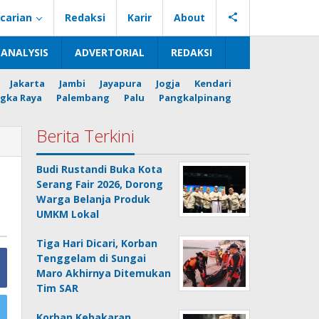
carian
Redaksi
Karir
About
ANALYSIS
ADVERTORIAL
REDAKSI
Jakarta
Jambi
Jayapura
Jogja
Kendari
gka Raya
Palembang
Palu
Pangkalpinang
Berita Terkini
Budi Rustandi Buka Kota
Serang Fair 2026, Dorong
Warga Belanja Produk
UMKM Lokal
Tiga Hari Dicari, Korban
Tenggelam di Sungai
Maro Akhirnya Ditemukan
Tim SAR
Korban Kebakaran