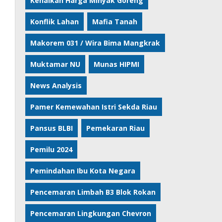
Kenaikan Harga Minyak Goreng
Konflik Lahan
Mafia Tanah
Makorem 031 / Wira Bima Mangkrak
Muktamar NU
Munas HIPMI
News Analysis
Pamer Kemewahan Istri Sekda Riau
Pansus BLBI
Pemekaran Riau
Pemilu 2024
Pemindahan Ibu Kota Negara
Pencemaran Limbah B3 Blok Rokan
Pencemaran Lingkungan Chevron