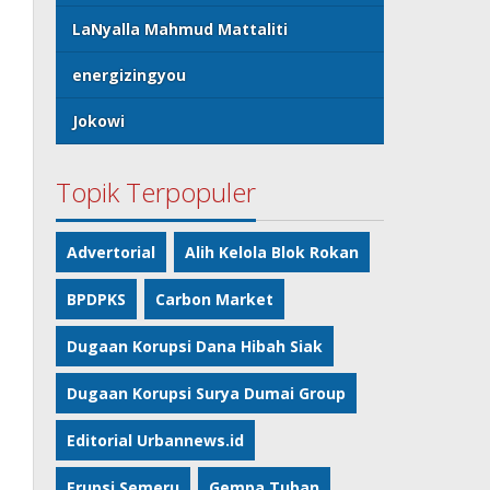
LaNyalla Mahmud Mattaliti
energizingyou
Jokowi
Topik Terpopuler
Advertorial
Alih Kelola Blok Rokan
BPDPKS
Carbon Market
Dugaan Korupsi Dana Hibah Siak
Dugaan Korupsi Surya Dumai Group
Editorial Urbannews.id
Erupsi Semeru
Gempa Tuban