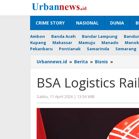
Lewati
ke
konten
CRIME STORY
NASIONAL
DUNIA
B
Ambon
Banda Aceh
Bandar Lampung
Bandu
Kupang
Makassar
Mamuju
Manado
Manok
Pekanbaru
Pontianak
Samarinda
Semarang
BSA
Urbannews.id
»
Berita
»
Bisnis
»
Logistics
Raih
BSA Logistics Rai
Rp302
Miliar
dari
oleh
Sabtu, 11 April 2026 | 13:56 WIB
IPO
Editor