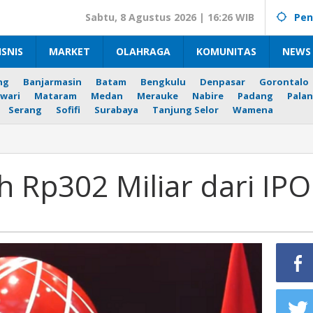
Sabtu, 8 Agustus 2026 | 16:26 WIB
Pen
ISNIS
MARKET
OLAHRAGA
KOMUNITAS
NEWS 
ng
Banjarmasin
Batam
Bengkulu
Denpasar
Gorontalo
wari
Mataram
Medan
Merauke
Nabire
Padang
Palan
Serang
Sofifi
Surabaya
Tanjung Selor
Wamena
h Rp302 Miliar dari IPO