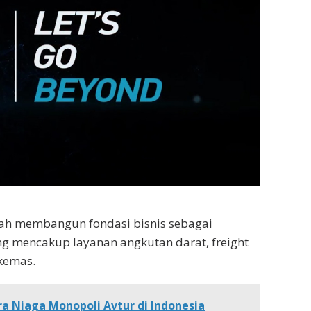
elah membangun fondasi bisnis sebagai
yang mencakup layanan angkutan darat,
freight
kemas.
a Niaga Monopoli Avtur di Indonesia