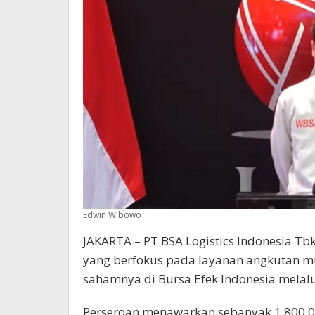
Edwin Wibowo
JAKARTA – PT BSA Logistics Indonesia Tbk 
yang berfokus pada layanan angkutan mul
sahamnya di Bursa Efek Indonesia mela
Perseroan menawarkan sebanyak 1.800.0