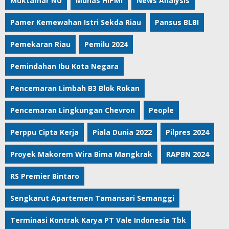
Muktamar NU
Munas HIPMI
News Analysis
Pamer Kemewahan Istri Sekda Riau
Pansus BLBI
Pemekaran Riau
Pemilu 2024
Pemindahan Ibu Kota Negara
Pencemaran Limbah B3 Blok Rokan
Pencemaran Lingkungan Chevron
People
Perppu Cipta Kerja
Piala Dunia 2022
Pilpres 2024
Proyek Makorem Wira Bima Mangkrak
RAPBN 2024
RS Premier Bintaro
Sengkarut Apartemen Tamansari Semanggi
Terminasi Kontrak Karya PT Vale Indonesia Tbk