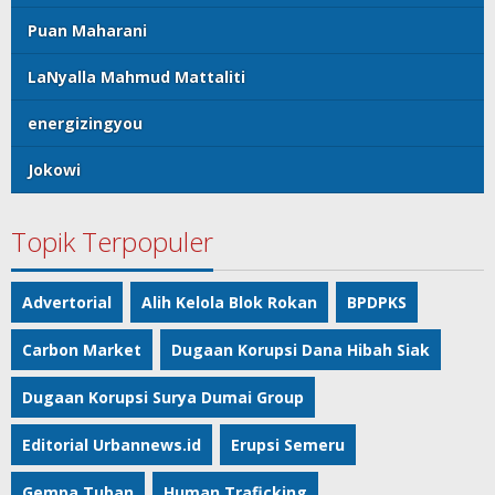
Puan Maharani
LaNyalla Mahmud Mattaliti
energizingyou
Jokowi
Topik Terpopuler
Advertorial
Alih Kelola Blok Rokan
BPDPKS
Carbon Market
Dugaan Korupsi Dana Hibah Siak
Dugaan Korupsi Surya Dumai Group
Editorial Urbannews.id
Erupsi Semeru
Gempa Tuban
Human Traficking