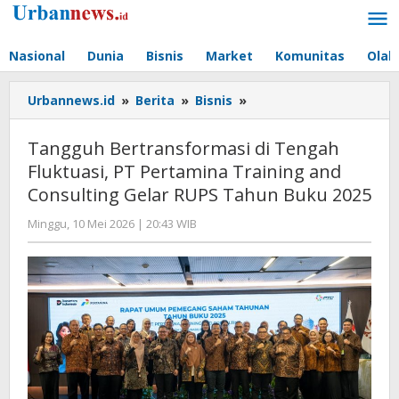
Lewati
ke
konten
Nasional
Dunia
Bisnis
Market
Komunitas
Olah
Tangguh
Urbannews.id
»
Berita
»
Bisnis
»
Bertransformasi
di
Tangguh Bertransformasi di Tengah
Tengah
Fluktuasi, PT Pertamina Training and
Fluktuasi,
Consulting Gelar RUPS Tahun Buku 2025
PT
Pertamina
oleh
Minggu, 10 Mei 2026 | 20:43 WIB
Training
Editor
and
Consulting
Gelar
RUPS
Tahun
Buku
2025