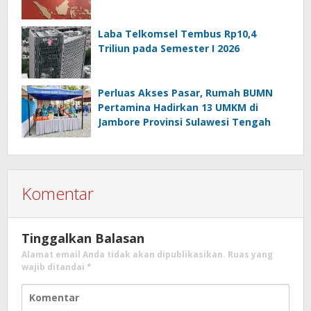
Laba Telkomsel Tembus Rp10,4
Triliun pada Semester I 2026
Perluas Akses Pasar, Rumah BUMN
Pertamina Hadirkan 13 UMKM di
Jambore Provinsi Sulawesi Tengah
Komentar
Tinggalkan Balasan
Alamat email Anda tidak akan dipublikasikan.
Ruas yang
wajib ditandai
*