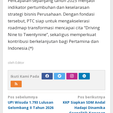
Pencapaian sepanjang tahun 2025 menjadi
indikator pertumbuhan dan keselarasan
strategi bisnis Perusahaan. Dengan fondasi
tersebut, PTC siap untuk mengakselerasi
roadmap transformasi mencapai cita “Driving
Nine to Twentynine”, sekaligus memperkuat
kontribusi berkelanjutan bagi Pertamina dan
Indonesia.(*)
oleh
Editor
Ikuti Kami Pada
Navigasi
Pos sebelumnya
Pos berikutnya
UPI Wisuda 1.793 Lulusan
KKP Siapkan SDM Andal
pos
Gelombang II Tahun 2026
Hadapi Dinamika
Geopolitik Kawasan