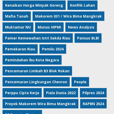
Kenaikan Harga Minyak Goreng
Konflik Lahan
Mafia Tanah
Makorem 031 / Wira Bima Mangkrak
Muktamar NU
Munas HIPMI
News Analysis
Pamer Kemewahan Istri Sekda Riau
Pansus BLBI
Pemekaran Riau
Pemilu 2024
Pemindahan Ibu Kota Negara
Pencemaran Limbah B3 Blok Rokan
Pencemaran Lingkungan Chevron
People
Perppu Cipta Kerja
Piala Dunia 2022
Pilpres 2024
Proyek Makorem Wira Bima Mangkrak
RAPBN 2024