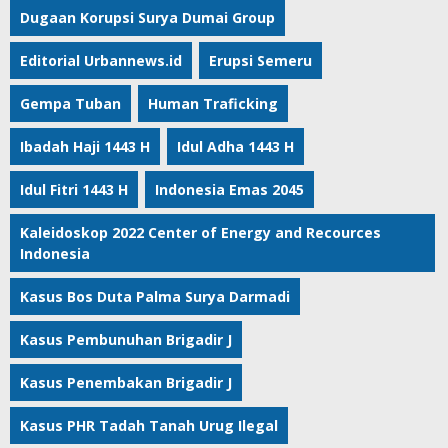
Dugaan Korupsi Surya Dumai Group
Editorial Urbannews.id
Erupsi Semeru
Gempa Tuban
Human Traficking
Ibadah Haji 1443 H
Idul Adha 1443 H
Idul Fitri 1443 H
Indonesia Emas 2045
Kaleidoskop 2022 Center of Energy and Recources
Indonesia
Kasus Bos Duta Palma Surya Darmadi
Kasus Pembunuhan Brigadir J
Kasus Penembakan Brigadir J
Kasus PHR Tadah Tanah Urug Ilegal