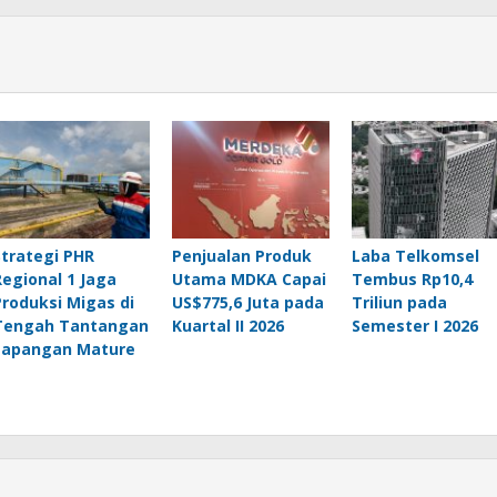
Strategi PHR
Penjualan Produk
Laba Telkomsel
Regional 1 Jaga
Utama MDKA Capai
Tembus Rp10,4
Produksi Migas di
US$775,6 Juta pada
Triliun pada
Tengah Tantangan
Kuartal II 2026
Semester I 2026
Lapangan Mature