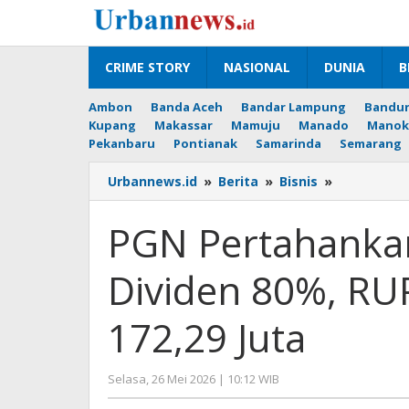
Lewati
ke
konten
CRIME STORY
NASIONAL
DUNIA
B
Ambon
Banda Aceh
Bandar Lampung
Bandu
Kupang
Makassar
Mamuju
Manado
Manok
Pekanbaru
Pontianak
Samarinda
Semarang
PGN
Urbannews.id
»
Berita
»
Bisnis
»
Pertahank
Rasio
PGN Pertahanka
Pembayara
Dividen
Dividen 80%, RU
80%,
RUPST
Setujui
172,29 Juta
Dividen
US$
172,29
oleh
Selasa, 26 Mei 2026 | 10:12 WIB
Juta
Editor