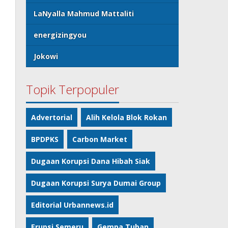
LaNyalla Mahmud Mattaliti
energizingyou
Jokowi
Topik Terpopuler
Advertorial
Alih Kelola Blok Rokan
BPDPKS
Carbon Market
Dugaan Korupsi Dana Hibah Siak
Dugaan Korupsi Surya Dumai Group
Editorial Urbannews.id
Erupsi Semeru
Gempa Tuban