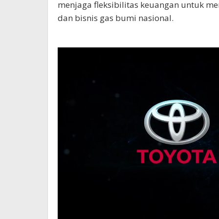
menjaga fleksibilitas keuangan untuk 
dan bisnis gas bumi nasional.