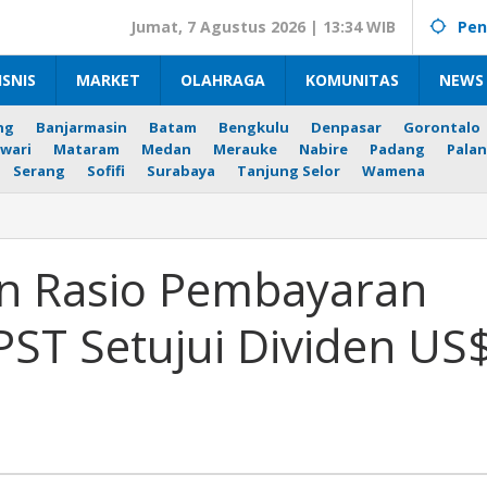
Jumat, 7 Agustus 2026 | 13:34 WIB
Pen
ISNIS
MARKET
OLAHRAGA
KOMUNITAS
NEWS 
ng
Banjarmasin
Batam
Bengkulu
Denpasar
Gorontalo
wari
Mataram
Medan
Merauke
Nabire
Padang
Palan
Serang
Sofifi
Surabaya
Tanjung Selor
Wamena
an
n Rasio Pembayaran
n
PST Setujui Dividen US