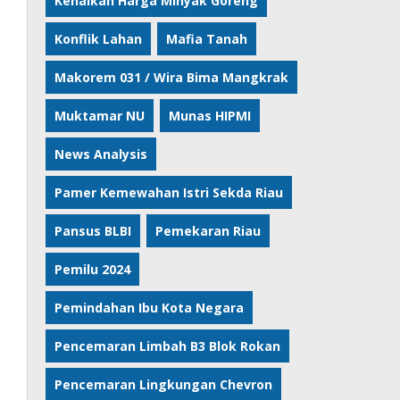
Kenaikan Harga Minyak Goreng
Konflik Lahan
Mafia Tanah
Makorem 031 / Wira Bima Mangkrak
Muktamar NU
Munas HIPMI
News Analysis
Pamer Kemewahan Istri Sekda Riau
Pansus BLBI
Pemekaran Riau
Pemilu 2024
Pemindahan Ibu Kota Negara
Pencemaran Limbah B3 Blok Rokan
Pencemaran Lingkungan Chevron