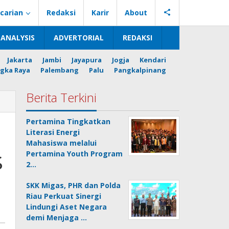
carian
Redaksi
Karir
About
ANALYSIS
ADVERTORIAL
REDAKSI
Jakarta
Jambi
Jayapura
Jogja
Kendari
gka Raya
Palembang
Palu
Pangkalpinang
Berita Terkini
Pertamina Tingkatkan
Literasi Energi
Mahasiswa melalui
$
Pertamina Youth Program
2…
SKK Migas, PHR dan Polda
Riau Perkuat Sinergi
Lindungi Aset Negara
demi Menjaga …