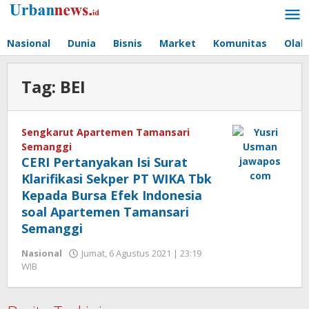
Lewati
ke
konten
Nasional
Dunia
Bisnis
Market
Komunitas
Olah
Tag:
BEI
Sengkarut Apartemen Tamansari
Semanggi
CERI Pertanyakan Isi Surat
Klarifikasi Sekper PT WIKA Tbk
Kepada Bursa Efek Indonesia
soal Apartemen Tamansari
Semanggi
Nasional
Jumat, 6 Agustus 2021 | 23:19
oleh
WIB
Hengki
Seprihadi