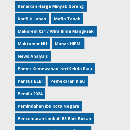
Kenaikan Harga Minyak Goreng
Konflik Lahan
Mafia Tanah
Makorem 031 / Wira Bima Mangkrak
Muktamar NU
Munas HIPMI
News Analysis
Pamer Kemewahan Istri Sekda Riau
Pansus BLBI
Pemekaran Riau
Pemilu 2024
Pemindahan Ibu Kota Negara
Pencemaran Limbah B3 Blok Rokan