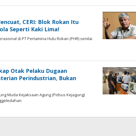
i
adi
encuat, CERI: Blok Rokan Itu
ola Seperti Kaki Lima!
asional di PT Pertamina Hulu Rokan (PHR) senilai
di
kap Otak Pelaku Dugaan
erian Perindustrian, Bukan
Agung Muda Kejaksaan Agung (Pidsus Kejagung)
nggeledahan
di