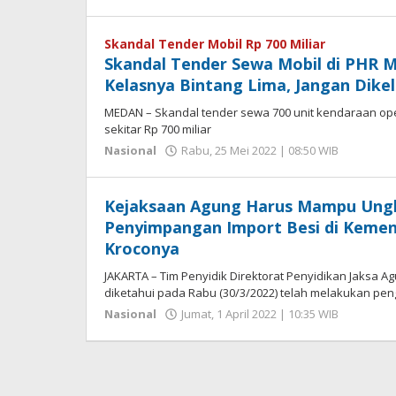
Hengk
Seprih
Skandal Tender Mobil Rp 700 Miliar
Skandal Tender Sewa Mobil di PHR M
Kelasnya Bintang Lima, Jangan Dikel
MEDAN – Skandal tender sewa 700 unit kendaraan oper
sekitar Rp 700 miliar
oleh
Nasional
Rabu, 25 Mei 2022 | 08:50 WIB
Hengki
Sepriha
Kejaksaan Agung Harus Mampu Ung
Penyimpangan Import Besi di Kement
Kroconya
JAKARTA – Tim Penyidik Direktorat Penyidikan Jaksa 
diketahui pada Rabu (30/3/2022) telah melakukan pe
oleh
Nasional
Jumat, 1 April 2022 | 10:35 WIB
Hengki
Sepriha