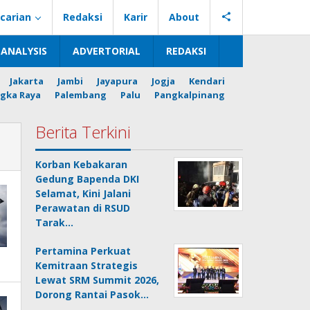
carian
Redaksi
Karir
About
ANALYSIS
ADVERTORIAL
REDAKSI
Jakarta
Jambi
Jayapura
Jogja
Kendari
gka Raya
Palembang
Palu
Pangkalpinang
Berita Terkini
Korban Kebakaran
Gedung Bapenda DKI
Selamat, Kini Jalani
Perawatan di RSUD
Tarak…
Pertamina Perkuat
Kemitraan Strategis
Lewat SRM Summit 2026,
Dorong Rantai Pasok…