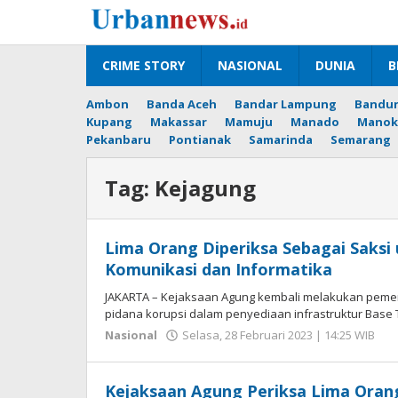
Lewati
ke
konten
CRIME STORY
NASIONAL
DUNIA
B
Ambon
Banda Aceh
Bandar Lampung
Bandu
Kupang
Makassar
Mamuju
Manado
Manok
Pekanbaru
Pontianak
Samarinda
Semarang
Tag:
Kejagung
Lima Orang Diperiksa Sebagai Saksi
Komunikasi dan Informatika
JAKARTA – Kejaksaan Agung kembali melakukan pemer
pidana korupsi dalam penyediaan infrastruktur Base T
ol
Nasional
Selasa, 28 Februari 2023 | 14:25 WIB
He
Se
Kejaksaan Agung Periksa Lima Oran