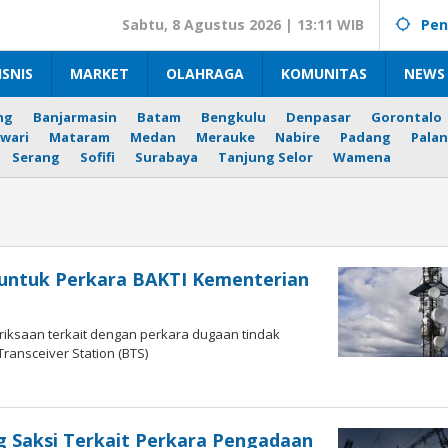
Sabtu, 8 Agustus 2026 | 13:11 WIB
Pen
ISNIS
MARKET
OLAHRAGA
KOMUNITAS
NEWS 
ng
Banjarmasin
Batam
Bengkulu
Denpasar
Gorontalo
wari
Mataram
Medan
Merauke
Nabire
Padang
Palan
Serang
Sofifi
Surabaya
Tanjung Selor
Wamena
 untuk Perkara BAKTI Kementerian
iksaan terkait dengan perkara dugaan tindak
ransceiver Station (BTS)
eh
ngki
prihadi
g Saksi Terkait Perkara Pengadaan