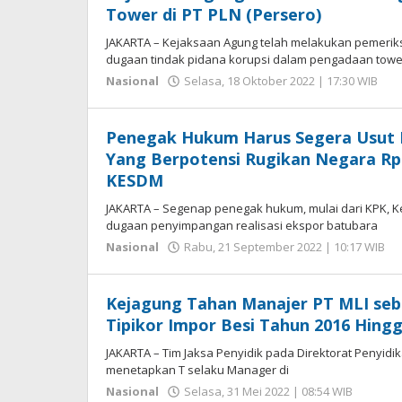
Tower di PT PLN (Persero)
JAKARTA – Kejaksaan Agung telah melakukan pemeriks
dugaan tindak pidana korupsi dalam pengadaan towe
ol
Nasional
Selasa, 18 Oktober 2022 | 17:30 WIB
He
Se
Penegak Hukum Harus Segera Usut 
Yang Berpotensi Rugikan Negara Rp 9
KESDM
JAKARTA – Segenap penegak hukum, mulai dari KPK, K
dugaan penyimpangan realisasi ekspor batubara
o
Nasional
Rabu, 21 September 2022 | 10:17 WIB
H
S
Kejagung Tahan Manajer PT MLI se
Tipikor Impor Besi Tahun 2016 Hing
JAKARTA – Tim Jaksa Penyidik pada Direktorat Penyid
menetapkan T selaku Manager di
oleh
Nasional
Selasa, 31 Mei 2022 | 08:54 WIB