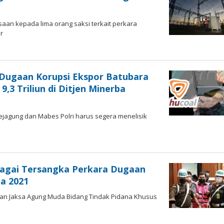
aan kepada lima orang saksi terkait perkara
r
eh
ngki
prihadi
Dugaan Korupsi Ekspor Batubara
,3 Triliun di Ditjen Minerba
ejagung dan Mabes Polri harus segera menelisik
leh
engki
eprihadi
bagai Tersangka Perkara Dugaan
ga 2021
ikan Jaksa Agung Muda Bidang Tindak Pidana Khusus