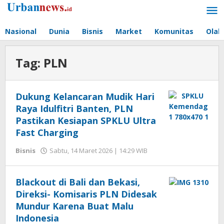
Lewati
ke
konten
Nasional
Dunia
Bisnis
Market
Komunitas
Olah
Tag:
PLN
Dukung Kelancaran Mudik Hari
Raya Idulfitri Banten, PLN
Pastikan Kesiapan SPKLU Ultra
Fast Charging
Bisnis
Sabtu, 14 Maret 2026 | 14:29 WIB
oleh
Editor
Blackout di Bali dan Bekasi,
Direksi- Komisaris PLN Didesak
Mundur Karena Buat Malu
Indonesia