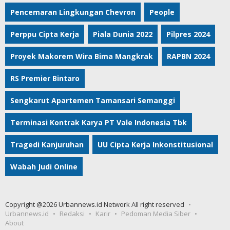
Pencemaran Lingkungan Chevron
People
Perppu Cipta Kerja
Piala Dunia 2022
Pilpres 2024
Proyek Makorem Wira Bima Mangkrak
RAPBN 2024
RS Premier Bintaro
Sengkarut Apartemen Tamansari Semanggi
Terminasi Kontrak Karya PT Vale Indonesia Tbk
Tragedi Kanjuruhan
UU Cipta Kerja Inkonstitusional
Wabah Judi Online
Copyright @2026 Urbannews.id Network All right reserved
Urbannews.id
Redaksi
Karir
Pedoman Media Siber
About