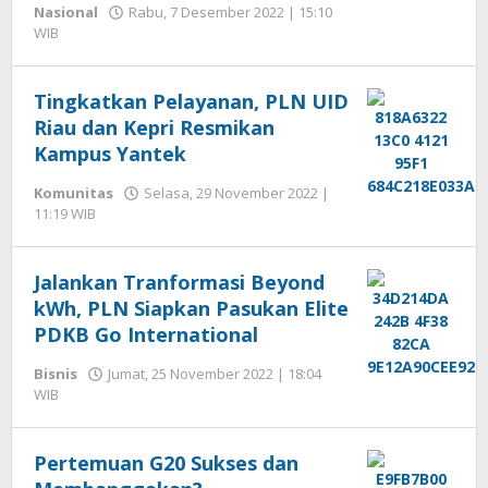
Nasional
Rabu, 7 Desember 2022 | 15:10
WIB
oleh
Hengki
Seprihadi
Tingkatkan Pelayanan, PLN UID
Riau dan Kepri Resmikan
Kampus Yantek
Komunitas
Selasa, 29 November 2022 |
11:19 WIB
oleh
Hengki
Seprihadi
Jalankan Tranformasi Beyond
kWh, PLN Siapkan Pasukan Elite
PDKB Go International
Bisnis
Jumat, 25 November 2022 | 18:04
WIB
oleh
Hengki
Seprihadi
Pertemuan G20 Sukses dan