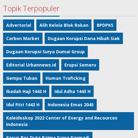
Topik Terpopuler
Advertorial
Alih Kelola Blok Rokan
BPDPKS
Carbon Market
Dugaan Korupsi Dana Hibah Siak
Dugaan Korupsi Surya Dumai Group
Editorial Urbannews.id
Erupsi Semeru
Gempa Tuban
Human Traficking
Ibadah Haji 1443 H
Idul Adha 1443 H
Idul Fitri 1443 H
Indonesia Emas 2045
Kaleidoskop 2022 Center of Energy and Recources
Indonesia
Kasus Bos Duta Palma Surya Darmadi