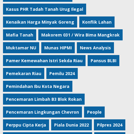
Kasus PHR Tadah Tanah Urug Ilegal
Kenaikan Harga Minyak Goreng
Konflik Lahan
Mafia Tanah
Makorem 031 / Wira Bima Mangkrak
Muktamar NU
Munas HIPMI
News Analysis
Pamer Kemewahan Istri Sekda Riau
Pansus BLBI
Pemekaran Riau
Pemilu 2024
Pemindahan Ibu Kota Negara
Pencemaran Limbah B3 Blok Rokan
Pencemaran Lingkungan Chevron
People
Perppu Cipta Kerja
Piala Dunia 2022
Pilpres 2024