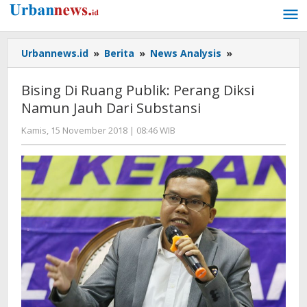
Lewati
ke
konten
Bising
Urbannews.id
»
Berita
»
News Analysis
»
Di
Ruang
Bising Di Ruang Publik: Perang Diksi
Publik:
Namun Jauh Dari Substansi
Perang
Diksi
oleh
Kamis, 15 November 2018 | 08:46 WIB
Namun
Hengki
Jauh
Seprihadi
Dari
Substansi