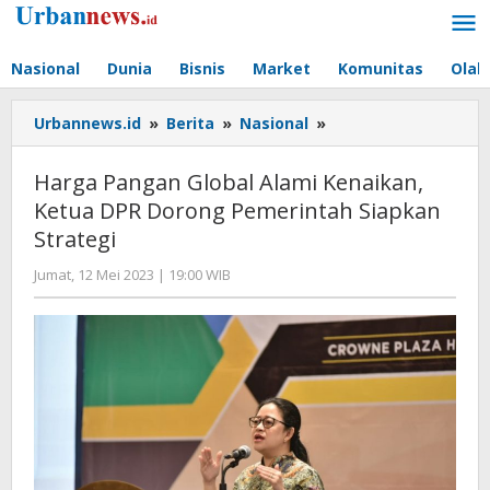
Lewati
ke
konten
Nasional
Dunia
Bisnis
Market
Komunitas
Olah
Harga
Urbannews.id
»
Berita
»
Nasional
»
Pangan
Global
Harga Pangan Global Alami Kenaikan,
Alami
Ketua DPR Dorong Pemerintah Siapkan
Kenaikan,
Strategi
Ketua
DPR
oleh
Jumat, 12 Mei 2023 | 19:00 WIB
Dorong
Hengki
Pemerintah
Seprihadi
Siapkan
Strategi