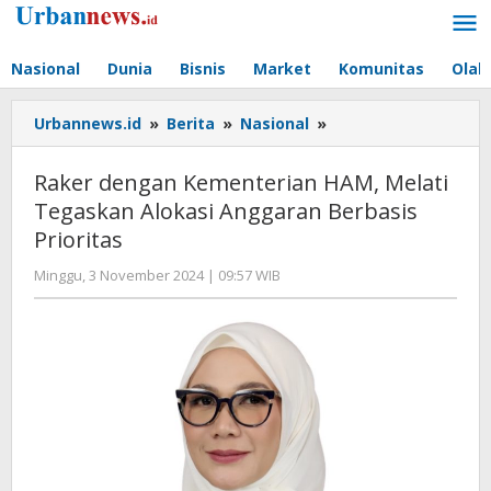
Lewati
ke
konten
Nasional
Dunia
Bisnis
Market
Komunitas
Olah
Raker
Urbannews.id
»
Berita
»
Nasional
»
dengan
Kementerian
Raker dengan Kementerian HAM, Melati
HAM,
Tegaskan Alokasi Anggaran Berbasis
Melati
Prioritas
Tegaskan
Alokasi
oleh
Minggu, 3 November 2024 | 09:57 WIB
Anggaran
Hengki
Berbasis
Seprihadi
Prioritas