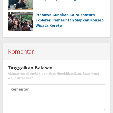
Prabowo Gunakan KA Nusantara
Explorer, Pemerintah Siapkan Konsep
Wisata Kereta
Komentar
Tinggalkan Balasan
Alamat email Anda tidak akan dipublikasikan.
Ruas yang
wajib ditandai
*