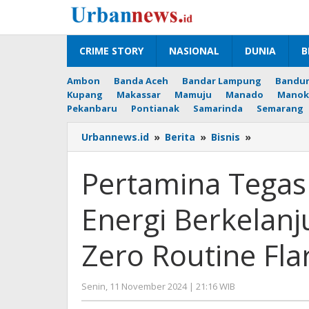
Lewati
ke
konten
CRIME STORY
NASIONAL
DUNIA
B
Ambon
Banda Aceh
Bandar Lampung
Bandu
Kupang
Makassar
Mamuju
Manado
Manok
Pekanbaru
Pontianak
Samarinda
Semarang
Pertamina
Urbannews.id
»
Berita
»
Bisnis
»
Tegaskan
Komitmen
Pertamina Tegas
Transisi
Energi
Energi Berkelanju
Berkelanju
Lewat
Inisiatif
Zero Routine Fla
Zero
Routine
Flaring
oleh
Senin, 11 November 2024 | 21:16 WIB
Hengki