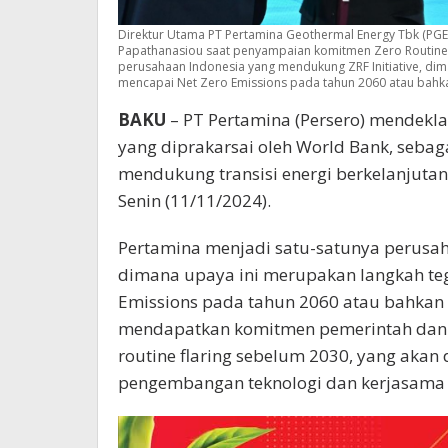
Direktur Utama PT Pertamina Geothermal Energy Tbk (PGE) 
Papathanasiou saat penyampaian komitmen Zero Routine Fla
perusahaan Indonesia yang mendukung ZRF Initiative, di
mencapai Net Zero Emissions pada tahun 2060 atau bahka
BAKU
– PT Pertamina (Persero) mendeklara
yang diprakarsai oleh World Bank, seba
mendukung transisi energi berkelanjutan
Senin (11/11/2024).
Pertamina menjadi satu-satunya perusah
dimana upaya ini merupakan langkah te
Emissions pada tahun 2060 atau bahkan le
mendapatkan komitmen pemerintah dan 
routine flaring sebelum 2030, yang akan 
pengembangan teknologi dan kerjasama f