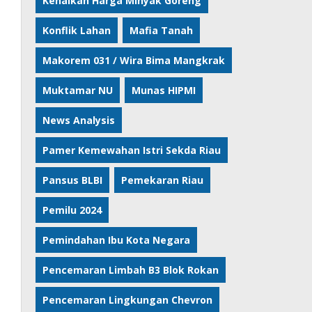
Kenaikan Harga Minyak Goreng
Konflik Lahan
Mafia Tanah
Makorem 031 / Wira Bima Mangkrak
Muktamar NU
Munas HIPMI
News Analysis
Pamer Kemewahan Istri Sekda Riau
Pansus BLBI
Pemekaran Riau
Pemilu 2024
Pemindahan Ibu Kota Negara
Pencemaran Limbah B3 Blok Rokan
Pencemaran Lingkungan Chevron