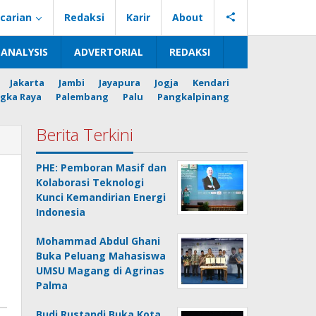
carian
Redaksi
Karir
About
ANALYSIS
ADVERTORIAL
REDAKSI
Jakarta
Jambi
Jayapura
Jogja
Kendari
gka Raya
Palembang
Palu
Pangkalpinang
Berita Terkini
PHE: Pemboran Masif dan
Kolaborasi Teknologi
Kunci Kemandirian Energi
Indonesia
Mohammad Abdul Ghani
Buka Peluang Mahasiswa
UMSU Magang di Agrinas
Palma
Budi Rustandi Buka Kota