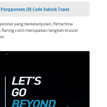
a Penggunaan QR Code Subsidi Tepat
asional yang berkelanjutan, Pertamina
as flaring rutin merupakan langkah krusial
si.