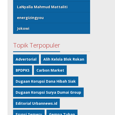
LaNyalla Mahmud Mattaliti
energizingyou
Jokowi
Topik Terpopuler
Advertorial
Alih Kelola Blok Rokan
BPDPKS
Carbon Market
Dugaan Korupsi Dana Hibah Siak
Dugaan Korupsi Surya Dumai Group
Editorial Urbannews.id
Erupsi Semeru
Gempa Tuban