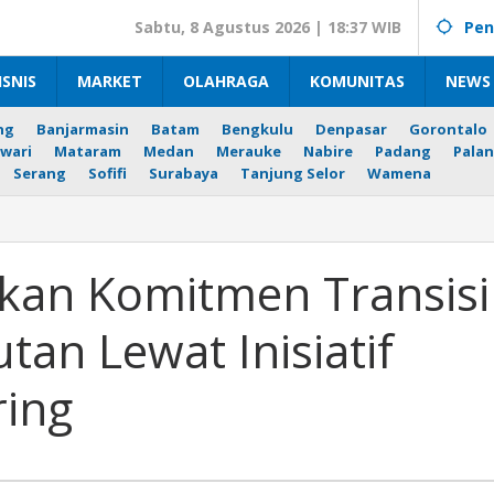
Sabtu, 8 Agustus 2026 | 18:37 WIB
Pen
ISNIS
MARKET
OLAHRAGA
KOMUNITAS
NEWS 
ng
Banjarmasin
Batam
Bengkulu
Denpasar
Gorontalo
wari
Mataram
Medan
Merauke
Nabire
Padang
Palan
Serang
Sofifi
Surabaya
Tanjung Selor
Wamena
kan Komitmen Transisi
tan Lewat Inisiatif
tan
ring