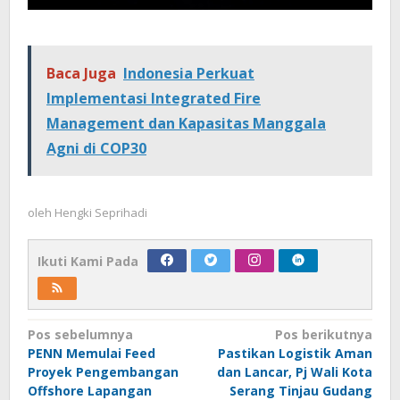
Baca Juga
Indonesia Perkuat
Implementasi Integrated Fire
Management dan Kapasitas Manggala
Agni di COP30
oleh
Hengki Seprihadi
Ikuti Kami Pada
Navigasi
Pos sebelumnya
Pos berikutnya
PENN Memulai Feed
Pastikan Logistik Aman
pos
Proyek Pengembangan
dan Lancar, Pj Wali Kota
Offshore Lapangan
Serang Tinjau Gudang