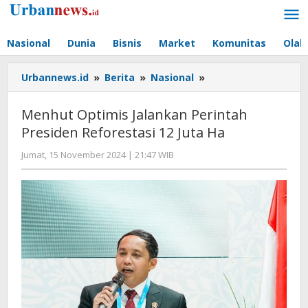
Lewati
ke
konten
Nasional
Dunia
Bisnis
Market
Komunitas
Olah
Menhut
Urbannews.id
»
Berita
»
Nasional
»
Optimis
Jalankan
Menhut Optimis Jalankan Perintah
Perintah
Presiden Reforestasi 12 Juta Ha
Presiden
Reforestasi
oleh
Jumat, 15 November 2024 | 21:47 WIB
12
Hengki
Juta
Seprihadi
Ha