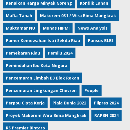
Kenaikan Harga Minyak Goreng
Konflik Lahan
Mafia Tanah
Makorem 031 / Wira Bima Mangkrak
Muktamar NU
Munas HIPMI
News Analysis
Pamer Kemewahan Istri Sekda Riau
Pansus BLBI
Pemekaran Riau
Pemilu 2024
Pemindahan Ibu Kota Negara
Pencemaran Limbah B3 Blok Rokan
Pencemaran Lingkungan Chevron
People
Perppu Cipta Kerja
Piala Dunia 2022
Pilpres 2024
Proyek Makorem Wira Bima Mangkrak
RAPBN 2024
RS Premier Bintaro