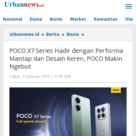
Lewati
ke
konten
Nasional
Dunia
Bisnis
Market
Komunitas
Olah
POCO
Urbannews.id
»
Berita
»
Bisnis
»
X7
Series
POCO X7 Series Hadir dengan Performa
Hadir
Mantap dan Desain Keren, POCO Makin
dengan
Ngebut
Performa
Mantap
oleh
Sabtu, 11 Januari 2025 | 17:45 WIB
dan
Hengki
Desain
Seprihadi
Keren,
POCO
Makin
Ngebut