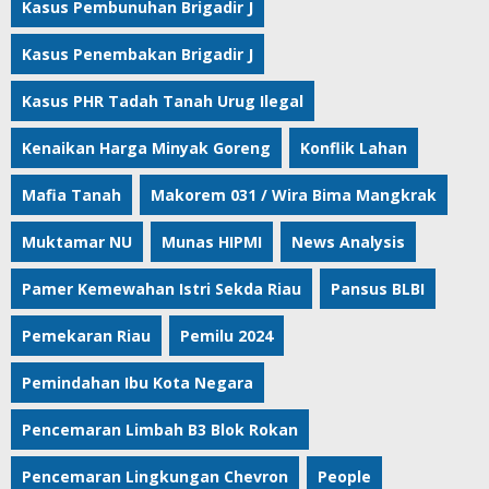
Kasus Pembunuhan Brigadir J
Kasus Penembakan Brigadir J
Kasus PHR Tadah Tanah Urug Ilegal
Kenaikan Harga Minyak Goreng
Konflik Lahan
Mafia Tanah
Makorem 031 / Wira Bima Mangkrak
Muktamar NU
Munas HIPMI
News Analysis
Pamer Kemewahan Istri Sekda Riau
Pansus BLBI
Pemekaran Riau
Pemilu 2024
Pemindahan Ibu Kota Negara
Pencemaran Limbah B3 Blok Rokan
Pencemaran Lingkungan Chevron
People