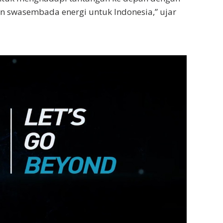
 swasembada energi untuk Indonesia,” ujar