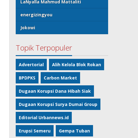
LaNyalla Mahmud Mattaliti
energizingyou
Jokowi
Topik Terpopuler
Advertorial
Alih Kelola Blok Rokan
BPDPKS
Carbon Market
Dugaan Korupsi Dana Hibah Siak
Dugaan Korupsi Surya Dumai Group
Editorial Urbannews.id
Erupsi Semeru
Gempa Tuban