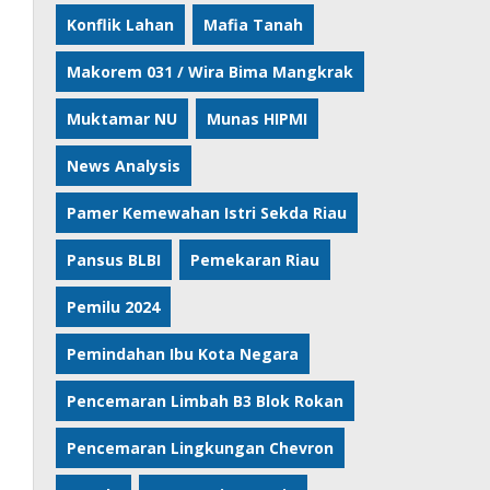
Konflik Lahan
Mafia Tanah
Makorem 031 / Wira Bima Mangkrak
Muktamar NU
Munas HIPMI
News Analysis
Pamer Kemewahan Istri Sekda Riau
Pansus BLBI
Pemekaran Riau
Pemilu 2024
Pemindahan Ibu Kota Negara
Pencemaran Limbah B3 Blok Rokan
Pencemaran Lingkungan Chevron