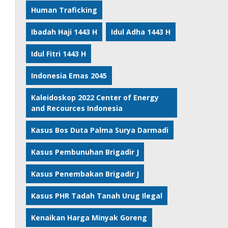
Human Traficking
Ibadah Haji 1443 H
Idul Adha 1443 H
Idul Fitri 1443 H
Indonesia Emas 2045
Kaleidoskop 2022 Center of Energy
and Recources Indonesia
Kasus Bos Duta Palma Surya Darmadi
Kasus Pembunuhan Brigadir J
Kasus Penembakan Brigadir J
Kasus PHR Tadah Tanah Urug Ilegal
Kenaikan Harga Minyak Goreng