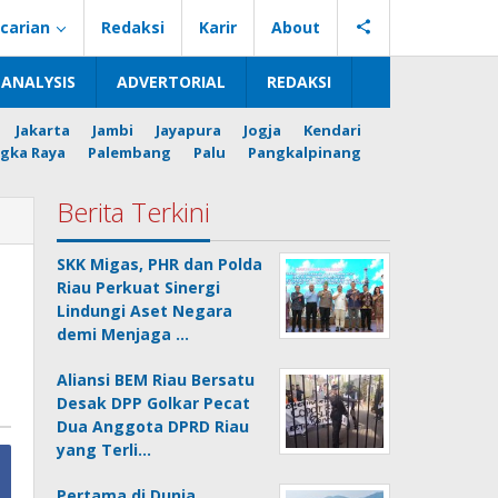
carian
Redaksi
Karir
About
ANALYSIS
ADVERTORIAL
REDAKSI
Jakarta
Jambi
Jayapura
Jogja
Kendari
gka Raya
Palembang
Palu
Pangkalpinang
Berita Terkini
SKK Migas, PHR dan Polda
Riau Perkuat Sinergi
Lindungi Aset Negara
demi Menjaga …
Aliansi BEM Riau Bersatu
Desak DPP Golkar Pecat
Dua Anggota DPRD Riau
yang Terli…
Pertama di Dunia,