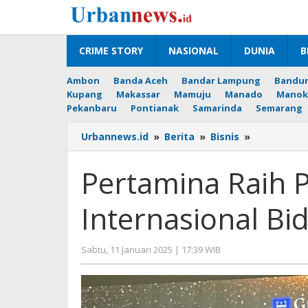
Lewati
ke
konten
CRIME STORY
NASIONAL
DUNIA
B
Ambon
Banda Aceh
Bandar Lampung
Bandu
Kupang
Makassar
Mamuju
Manado
Manok
Pekanbaru
Pontianak
Samarinda
Semarang
Pertamina
Urbannews.id
»
Berita
»
Bisnis
»
Raih
Pengharga
Pertamina Raih 
Internasion
Bidang
Internasional Bi
Investor
Relations
oleh
Sabtu, 11 Januari 2025 | 17:39 WIB
Hengki
Seprihadi