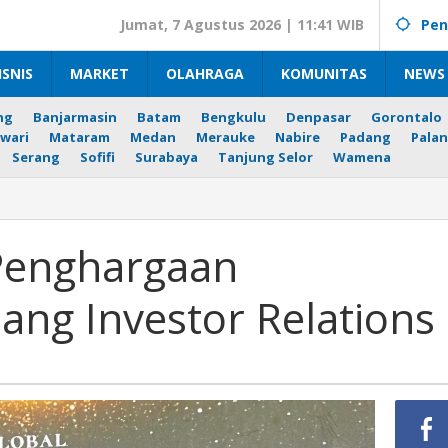
Jumat, 7 Agustus 2026 | 11:41 WIB
Pen
ISNIS
MARKET
OLAHRAGA
KOMUNITAS
NEWS 
ng
Banjarmasin
Batam
Bengkulu
Denpasar
Gorontalo
wari
Mataram
Medan
Merauke
Nabire
Padang
Palan
Serang
Sofifi
Surabaya
Tanjung Selor
Wamena
an
Penghargaan
al
dang Investor Relations