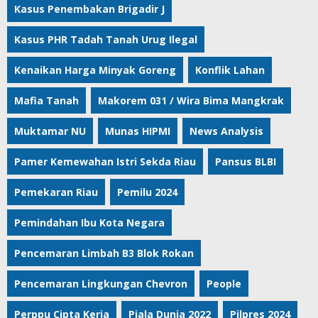
Kasus Penembakan Brigadir J
Kasus PHR Tadah Tanah Urug Ilegal
Kenaikan Harga Minyak Goreng
Konflik Lahan
Mafia Tanah
Makorem 031 / Wira Bima Mangkrak
Muktamar NU
Munas HIPMI
News Analysis
Pamer Kemewahan Istri Sekda Riau
Pansus BLBI
Pemekaran Riau
Pemilu 2024
Pemindahan Ibu Kota Negara
Pencemaran Limbah B3 Blok Rokan
Pencemaran Lingkungan Chevron
People
Perppu Cipta Kerja
Piala Dunia 2022
Pilpres 2024