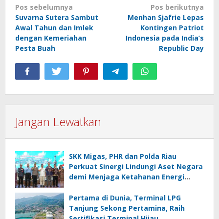
Navigasi
Pos sebelumnya
Pos berikutnya
Suvarna Sutera Sambut
Menhan Sjafrie Lepas
pos
Awal Tahun dan Imlek
Kontingen Patriot
dengan Kemeriahan
Indonesia pada India’s
Pesta Buah
Republic Day
Jangan Lewatkan
SKK Migas, PHR dan Polda Riau
Perkuat Sinergi Lindungi Aset Negara
demi Menjaga Ketahanan Energi
Nasional
Pertama di Dunia, Terminal LPG
Tanjung Sekong Pertamina, Raih
Sertifikasi Terminal Hijau