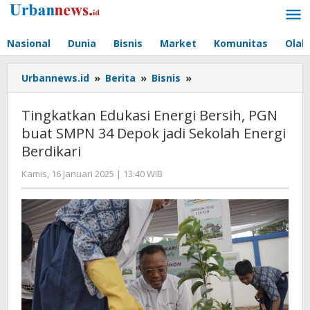
Lewati
ke
konten
Nasional
Dunia
Bisnis
Market
Komunitas
Olah
Tingkatkan
Urbannews.id
»
Berita
»
Bisnis
»
Edukasi
Energi
Tingkatkan Edukasi Energi Bersih, PGN
Bersih,
buat SMPN 34 Depok jadi Sekolah Energi
PGN
Berdikari
buat
SMPN
oleh
Kamis, 16 Januari 2025 | 13:40 WIB
34
Hengki
Depok
Seprihadi
jadi
Sekolah
Energi
Berdikari