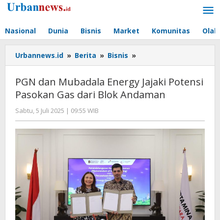
Lewati
ke
konten
Nasional
Dunia
Bisnis
Market
Komunitas
Olah
PGN
Urbannews.id
»
Berita
»
Bisnis
»
dan
Mubadala
PGN dan Mubadala Energy Jajaki Potensi
Energy
Pasokan Gas dari Blok Andaman
Jajaki
Potensi
oleh
Sabtu, 5 Juli 2025 | 09:55 WIB
Pasokan
Hengki
Gas
Seprihadi
dari
Blok
Andaman