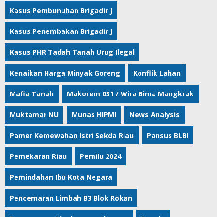
Kasus Pembunuhan Brigadir J
Kasus Penembakan Brigadir J
Kasus PHR Tadah Tanah Urug Ilegal
Kenaikan Harga Minyak Goreng
Konflik Lahan
Mafia Tanah
Makorem 031 / Wira Bima Mangkrak
Muktamar NU
Munas HIPMI
News Analysis
Pamer Kemewahan Istri Sekda Riau
Pansus BLBI
Pemekaran Riau
Pemilu 2024
Pemindahan Ibu Kota Negara
Pencemaran Limbah B3 Blok Rokan