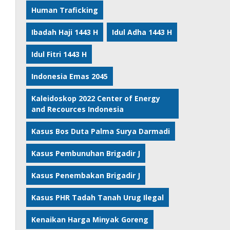
Human Traficking
Ibadah Haji 1443 H
Idul Adha 1443 H
Idul Fitri 1443 H
Indonesia Emas 2045
Kaleidoskop 2022 Center of Energy
and Recources Indonesia
Kasus Bos Duta Palma Surya Darmadi
Kasus Pembunuhan Brigadir J
Kasus Penembakan Brigadir J
Kasus PHR Tadah Tanah Urug Ilegal
Kenaikan Harga Minyak Goreng