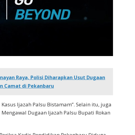
nayan Raya, Polisi Diharapkan Usut Dugaan
n Camat di Pekanbaru
 Kasus Ijazah Palsu Bistamam”. Selain itu, juga
i Mengawal Dugaan Ijazah Palsu Bupati Rokan
 “Periksa Kadis Pendidikan Pekanbaru Diduga