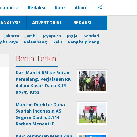
carian
Redaksi
Karir
About
ANALYSIS
ADVERTORIAL
REDAKSI
Jakarta
Jambi
Jayapura
Jogja
Kendari
gka Raya
Palembang
Palu
Pangkalpinang
Berita Terkini
Dari Mantri BRI ke Rutan
Pemalang, Perjalanan RK
dalam Kasus Dana KUR
Rp749 Juta
Mantan Direktur Dana
Syariah Indonesia AS
Segera Diadili, 5.714
Korban Menanti P…
PHE: Pemboran Masif dan