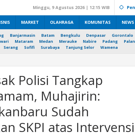
Minggu, 9 Agustus 2026 | 12:15 WIB
Pen
ISNIS
MARKET
OLAHRAGA
KOMUNITAS
NEWS 
ng
Banjarmasin
Batam
Bengkulu
Denpasar
Gorontalo
wari
Mataram
Medan
Merauke
Nabire
Padang
Palan
Serang
Sofifi
Surabaya
Tanjung Selor
Wamena
a
k Polisi Tangkap
kap
tamam, Muhajirin:
i
mam,
ekanbaru Sudah
rin:
a
n SKPI atas Intervensi