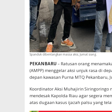
Spanduk dibentangkan massa aksi, Jumat siang.
PEKANBARU
– Ratusan orang menamakan
(AMPP) menggelar aksi unjuk rasa di dep
depan kawasan Purna MTQ Pekanbaru, Ju
Koordinator Aksi Muhajirin Siringoringo 
mendesak Kapolda Riau agar segera mem
atas dugaan kasus ijazah palsu yang tela