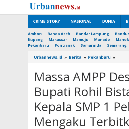
Lewati
ke
konten
CRIME STORY
NASIONAL
DUNIA
B
Ambon
Banda Aceh
Bandar Lampung
Bandu
Kupang
Makassar
Mamuju
Manado
Manok
Pekanbaru
Pontianak
Samarinda
Semarang
Mass
Urbannews.id
»
Berita
»
Pekanbaru
»
AMPP
Desak
Massa AMPP Desa
Polisi
Tang
Bupati Rohil Bis
Bupat
Rohil
Bista
Kepala SMP 1 P
Muhaji
Kepal
Mengaku Terbitka
SMP
1