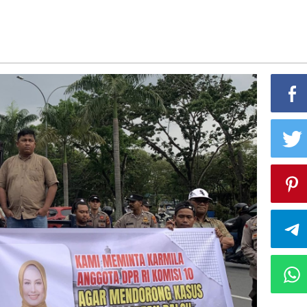
baru
aku
tkan
ensi
a