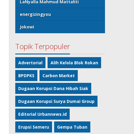
LaNyalla Mahmud Mattaliti
energizingyou
Jokowi
Topik Terpopuler
Advertorial
Alih Kelola Blok Rokan
BPDPKS
Carbon Market
Dugaan Korupsi Dana Hibah Siak
Dugaan Korupsi Surya Dumai Group
Editorial Urbannews.id
Erupsi Semeru
Gempa Tuban