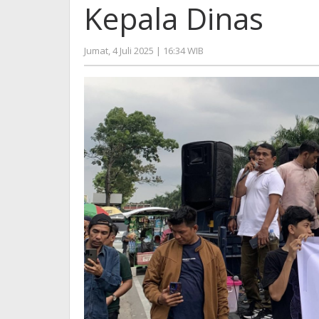
Pekan
Kepala Dinas
Sudah
Meng
Terbi
oleh
Jumat, 4 Juli 2025 | 16:34 WIB
SKPI
Hengki
atas
Seprihadi
Interv
Kepal
Dinas