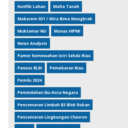
Konflik Lahan
Mafia Tanah
Makorem 031 / Wira Bima Mangkrak
Muktamar NU
Munas HIPMI
News Analysis
Pamer Kemewahan Istri Sekda Riau
Pansus BLBI
Pemekaran Riau
Pemilu 2024
Pemindahan Ibu Kota Negara
Pencemaran Limbah B3 Blok Rokan
Pencemaran Lingkungan Chevron