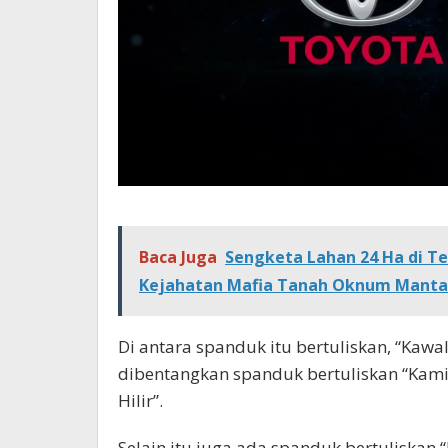
Baca Juga
Sengketa Lahan 24 Ha di Te
Kejahatan Mafia Tanah Oknum Manta
Di antara spanduk itu bertuliskan, “Kawal
dibentangkan spanduk bertuliskan “Kam
Hilir”.
Selain itu juga ada spanduk bertuliskan